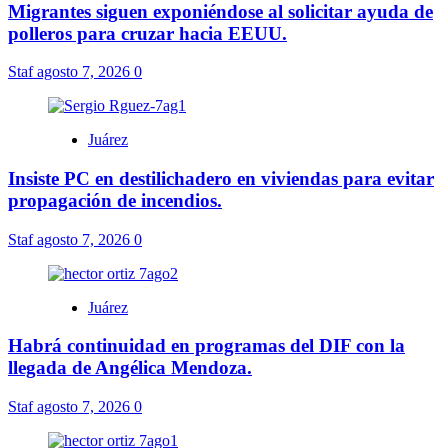
Migrantes siguen exponiéndose al solicitar ayuda de
polleros para cruzar hacia EEUU.
Staf
agosto 7, 2026
0
Juárez
Insiste PC en destilichadero en viviendas para evitar
propagación de incendios.
Staf
agosto 7, 2026
0
Juárez
Habrá continuidad en programas del DIF con la
llegada de Angélica Mendoza.
Staf
agosto 7, 2026
0