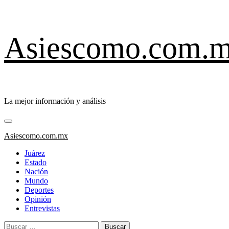
Saltar
Asiescomo.com.
al
contenido
La mejor información y análisis
Menú
primario
Asiescomo.com.mx
Juárez
Estado
Nación
Mundo
Deportes
Opinión
Entrevistas
Buscar: