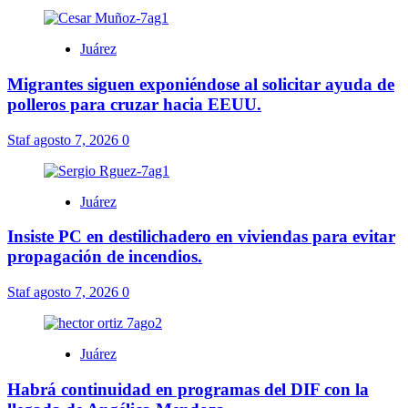
Juárez
Migrantes siguen exponiéndose al solicitar ayuda de
polleros para cruzar hacia EEUU.
Staf
agosto 7, 2026
0
Juárez
Insiste PC en destilichadero en viviendas para evitar
propagación de incendios.
Staf
agosto 7, 2026
0
Juárez
Habrá continuidad en programas del DIF con la