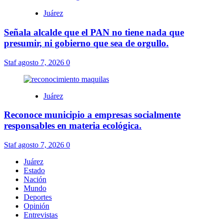
Juárez
Señala alcalde que el PAN no tiene nada que
presumir, ni gobierno que sea de orgullo.
Staf
agosto 7, 2026
0
Juárez
Reconoce municipio a empresas socialmente
responsables en materia ecológica.
Staf
agosto 7, 2026
0
Juárez
Estado
Nación
Mundo
Deportes
Opinión
Entrevistas