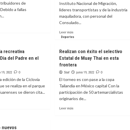
tribuidores de
Instituto Nacional de Migración,
Debido a fallas
líderes transportistas y de la industria
...
maquiladora, con personal del
Consulado...
Leer
Leer más
e
más
Deportes
iente
sobre
XPO
Suma
a recreativa
Realizan con éxito el selectivo
basto
CCE
Dia del Padre en el
Estatal de Muay Thai en esta
esfuerzos
ina
frontera
para
analizar
o 19, 2022
0
Staf
junio 19, 2022
0
z
acciones
a edición de la Ciclovía
El torneo es con pase a la copa
por
ue se realiza en el parque
Tailandia en México capital Con la
flujo
uarenses se dieron cita...
participación de 50 artemarcialistas
de
migrantes.
originarios de...
Leer
Leer más
e
más
sobre
vía
Realizan
6 nuevos
ativa
con