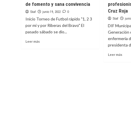
de fomento y sana convivencia
profesioni
voluntad
feste
del
Dia
Cruz Roja
Staf
junio 19, 2022
0
estado
del
Inicio Torneo de Futbol rápido "1, 2 3
Staf
juni
para
Padr
por mi y por Riberas del Bravo" El
DIF Municipa
resolver
en
pasado sábado se dio...
el
Generación 
el
transporte
Cham
enfermería d
Leer
Leer más
público
presidenta d
más
sobre
Leer
Leer más
Torneo
más
de
sobr
Fut
Grad
rápido
76
en
nuev
Riberas
profe
de
de
fomento
enfe
y
de
sana
Cruz
convivencia
Roja