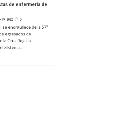
stas de enfermería de
jaron
éxito
el
selectivo
o 19, 2022
0
e
Estatal
l se enorgullece de la 57º
de
de egresados de
Muay
izal
e la Cruz Roja La
Thai
en
el Sistema...
esta
frontera
e
úan
os
sionistas
rmería