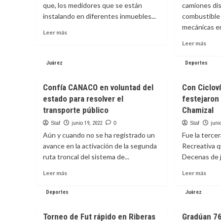
que, los medidores que se están
camiones dis
instalando en diferentes inmuebles...
combustible 
mecánicas en
Leer
Leer más
más
Leer
Leer más
sobre
más
JMAS
sobr
Juárez
Deportes
Juárez
Desm
instala
ONE
Confía CANACO en voluntad del
Con Cicloví
medidores
desa
sin
estado para resolver el
festejaron 
de
costo
gasol
transporte público
Chamizal
para
en
Staf
junio 19, 2022
0
Staf
juni
el
Juáre
usuario
Aún y cuando no se ha registrado un
Fue la tercer
avance en la activación de la segunda
Recreativa q
ruta troncal del sistema de...
Decenas de j
Leer
Leer
Leer más
Leer más
más
más
sobre
sobr
Deportes
Juárez
Confía
Con
CANACO
Ciclo
Torneo de Fut rápido en Riberas
Gradúan 7
en
recre