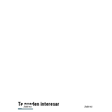
Te pueden interesar
Juárez
Juárez