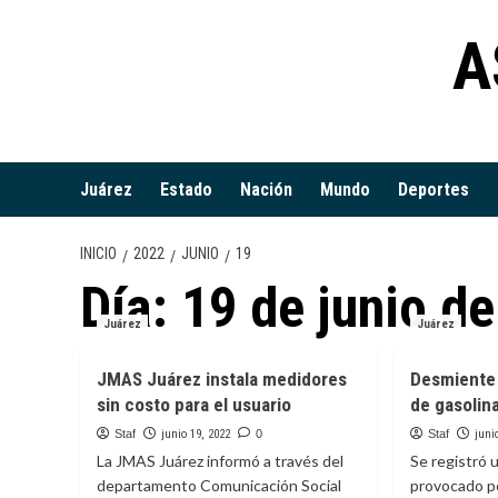
Saltar
A
al
contenido
Juárez
Estado
Nación
Mundo
Deportes
INICIO
2022
JUNIO
19
Día:
19 de junio d
Juárez
Juárez
JMAS Juárez instala medidores
Desmiente
sin costo para el usuario
de gasolin
Staf
junio 19, 2022
0
Staf
juni
La JMAS Juárez informó a través del
Se registró 
departamento Comunicación Social
provocado po