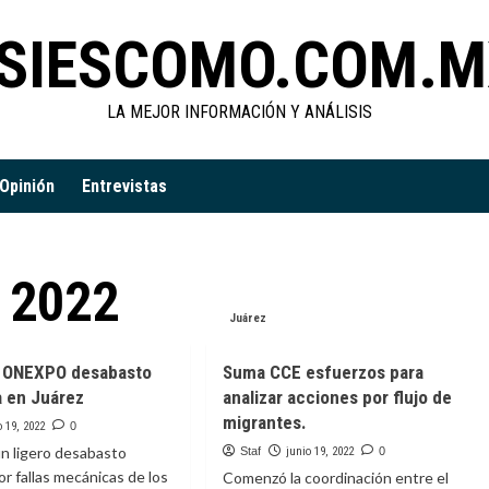
SIESCOMO.COM.M
LA MEJOR INFORMACIÓN Y ANÁLISIS
Opinión
Entrevistas
e 2022
Juárez
 ONEXPO desabasto
Suma CCE esfuerzos para
a en Juárez
analizar acciones por flujo de
migrantes.
o 19, 2022
0
un ligero desabasto
Staf
junio 19, 2022
0
r fallas mecánicas de los
Comenzó la coordinación entre el