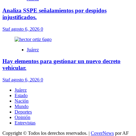
Analiza SSPE señalamientos por despidos
injustificados.
Staf
agosto 6, 2026
0
Juárez
Hay elementos para gestionar un nuevo decreto
vehicular.
Staf
agosto 6, 2026
0
Juárez
Estado
Nación
Mundo
Deportes
Opinión
Entrevistas
Copyright © Todos los derechos reservados.
|
CoverNews
por AF