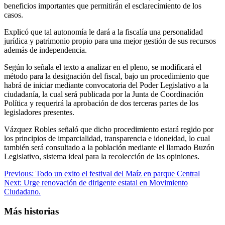
beneficios importantes que permitirán el esclarecimiento de los
casos.
Explicó que tal autonomía le dará a la fiscalía una personalidad
jurídica y patrimonio propio para una mejor gestión de sus recursos
además de independencia.
Según lo señala el texto a analizar en el pleno, se modificará el
método para la designación del fiscal, bajo un procedimiento que
habrá de iniciar mediante convocatoria del Poder Legislativo a la
ciudadanía, la cual será publicada por la Junta de Coordinación
Política y requerirá la aprobación de dos terceras partes de los
legisladores presentes.
Vázquez Robles señaló que dicho procedimiento estará regido por
los principios de imparcialidad, transparencia e idoneidad, lo cual
también será consultado a la población mediante el llamado Buzón
Legislativo, sistema ideal para la recolección de las opiniones.
Navegación
Previous:
Todo un exito el festival del Maíz en parque Central
Next:
Urge renovación de dirigente estatal en Movimiento
de
Ciudadano.
entradas
Más historias