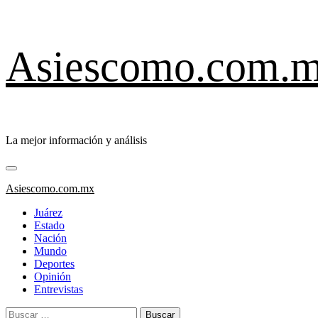
Saltar
Asiescomo.com.
al
contenido
La mejor información y análisis
Menú
primario
Asiescomo.com.mx
Juárez
Estado
Nación
Mundo
Deportes
Opinión
Entrevistas
Buscar: