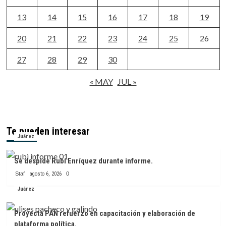
13
14
15
16
17
18
19
20
21
22
23
24
25
26
27
28
29
30
« MAY
JUL »
Te pueden interesar
Juárez
Se despide Rubí Enríquez durante informe.
Staf
agosto 6, 2026
0
Juárez
Proyecta PAN refuerzo en capacitación y elaboración de
plataforma política.