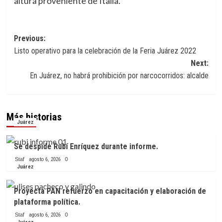
altura proveniente de Italia.
Navegación
Previous:
Listo operativo para la celebración de la Feria Juárez 2022
de
Next:
entradas
En Juárez, no habrá prohibición por narcocorridos: alcalde
Más historias
Juárez
Se despide Rubí Enríquez durante informe.
Staf
agosto 6, 2026
0
Juárez
Proyecta PAN refuerzo en capacitación y elaboración de
plataforma política.
Staf
agosto 6, 2026
0