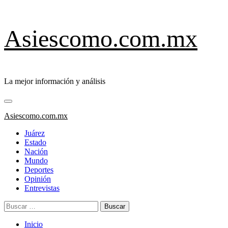
Saltar
Asiescomo.com.mx
al
contenido
La mejor información y análisis
Menú
primario
Asiescomo.com.mx
Juárez
Estado
Nación
Mundo
Deportes
Opinión
Entrevistas
Buscar:
Inicio