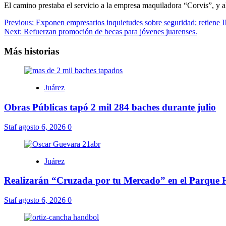
El camino prestaba el servicio a la empresa maquiladora “Corvis”, y 
Navegación
Previous:
Exponen empresarios inquietudes sobre seguridad; retien
Next:
Refuerzan promoción de becas para jóvenes juarenses.
de
entradas
Más historias
Juárez
Obras Públicas tapó 2 mil 284 baches durante julio
Staf
agosto 6, 2026
0
Juárez
Realizarán “Cruzada por tu Mercado” en el Parque 
Staf
agosto 6, 2026
0