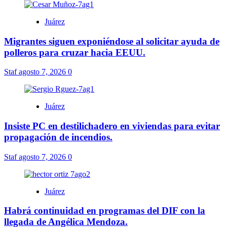
Juárez
Migrantes siguen exponiéndose al solicitar ayuda de
polleros para cruzar hacia EEUU.
Staf
agosto 7, 2026
0
Juárez
Insiste PC en destilichadero en viviendas para evitar
propagación de incendios.
Staf
agosto 7, 2026
0
Juárez
Habrá continuidad en programas del DIF con la
llegada de Angélica Mendoza.