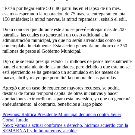
“Están por llegar entre 50 u 80 patrullas en el lapso de un mes,
estamos esperando la reparación de 75 más, se entregarán en total
150 unidades; la mitad nuevas, la mitad reparadas”, señaló el edil.
Dio a conocer que durante este año se prevé entregar más de 200
patrullas, las cuales no generarán un costo adicional a la
administración municipal, ya que no serán arrendadas como se
contemplaba inicialmente. Esta acción generaría un ahorro de 250
millones de pesos al Gobierno Municipal.
Dijo que se tenía presupuestado 17 millones de pesos mensualmente
para el arrendamiento de las unidades, pero debido a que este no se
está ejerciendo se ha generado un acumulado en los meses de
marzo, abril y mayo que permitirá la compra de las patrullas.
Agregó que en caso de requerirse mayores recursos, se podría
destinar de forma temporal capital de otras iniciativas y hacer
aportaciones extraordinarias para esta inversión, ya que no generará
endeudamiento, al contrario, beneficios a largo plazo.
Navegación
Previous:
Ratifica Presidente Municipal denuncia contra Javier
Corral Jurado
de
Next:
Vamos a actuar conforme a derecho, hicimos acuerdo con la
entradas
SEMARNAT y lo honraremos, alcalde