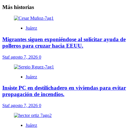
Más historias
Juárez
Migrantes siguen exponiéndose al solicitar ayuda de
polleros para cruzar hacia EEUU.
Staf
agosto 7, 2026
0
Juárez
Insiste PC en destilichadero en viviendas para evitar
propagación de incendios.
Staf
agosto 7, 2026
0
Juárez