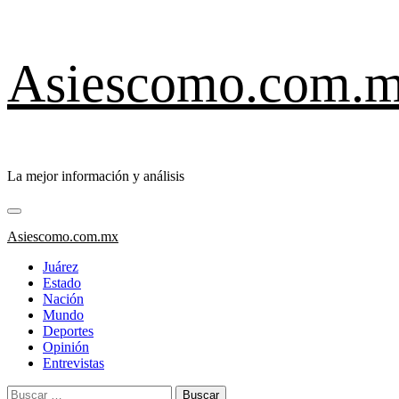
Saltar
Asiescomo.com.
al
contenido
La mejor información y análisis
Menú
primario
Asiescomo.com.mx
Juárez
Estado
Nación
Mundo
Deportes
Opinión
Entrevistas
Buscar: