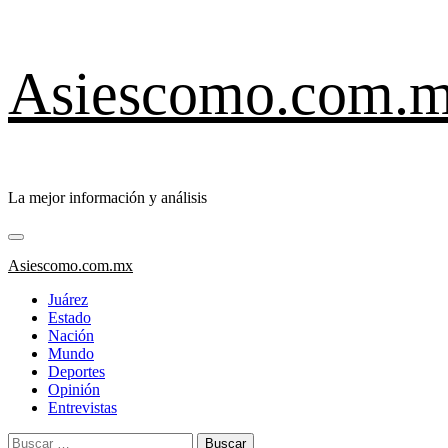
Saltar
Asiescomo.com.
al
contenido
La mejor información y análisis
Menú
primario
Asiescomo.com.mx
Juárez
Estado
Nación
Mundo
Deportes
Opinión
Entrevistas
Buscar: