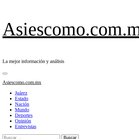
Saltar
Asiescomo.com.
al
contenido
La mejor información y análisis
Menú
primario
Asiescomo.com.mx
Juárez
Estado
Nación
Mundo
Deportes
Opinión
Entrevistas
Buscar: