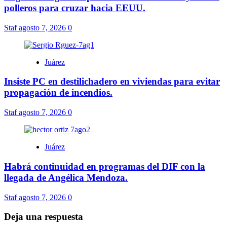
polleros para cruzar hacia EEUU.
Staf
agosto 7, 2026
0
Juárez
Insiste PC en destilichadero en viviendas para evitar
propagación de incendios.
Staf
agosto 7, 2026
0
Juárez
Habrá continuidad en programas del DIF con la
llegada de Angélica Mendoza.
Staf
agosto 7, 2026
0
Deja una respuesta