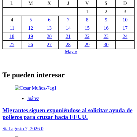
L
M
X
J
V
S
D
1
2
3
4
5
6
7
8
9
10
11
12
13
14
15
16
17
18
19
20
21
22
23
24
25
26
27
28
29
30
May »
Te pueden interesar
Juárez
Migrantes siguen exponiéndose al solicitar ayuda de
polleros para cruzar hacia EEUU.
Staf
agosto 7, 2026
0