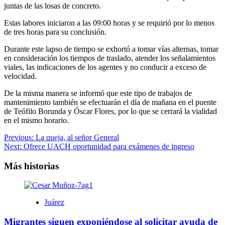
juntas de las losas de concreto.
Estas labores iniciaron a las 09:00 horas y se requirió por lo menos
de tres horas para su conclusión.
Durante este lapso de tiempo se exhortó a tomar vías alternas, tomar
en consideración los tiempos de traslado, atender los señalamientos
viales, las indicaciones de los agentes y no conducir a exceso de
velocidad.
De la misma manera se informó que este tipo de trabajos de
mantenimiento también se efectuarán el día de mañana en el puente
de Teófilo Borunda y Óscar Flores, por lo que se cerrará la vialidad
en el mismo horario.
Navegación
Previous:
La queja, al señor General
Next:
Ofrece UACH oportunidad para exámenes de ingreso
de
entradas
Más historias
Juárez
Migrantes siguen exponiéndose al solicitar ayuda de