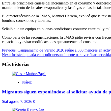
Entre las principales causas del incremento en el consumo y desperdic
mantenimiento de los aires evaporativos y las fugas en las instalacion
El director técnico de la JMAS, Manuel Herrera, explicó que la revisi
bombas, conexiones y tuberías.
Señaló que un equipo en buenas condiciones consume entre mil y mil 5
Como parte de las recomendaciones, la JMAS pidió revisar con frecuenc
capacitado y evitar modificaciones que aumenten el consumo.
Navegación
Previous:
Campamento de Verano 2026 reúne a 300 menores en activi
Next:
Insiste diputada en acudir personalmente para verificar necesida
de
entradas
Más historias
Juárez
Migrantes siguen exponiéndose al solicitar ayuda de 
Staf
agosto 7, 2026
0