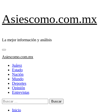
Saltar
Asiescomo.com.mx
al
contenido
La mejor información y análisis
Menú
primario
Asiescomo.com.mx
Juárez
Estado
Nación
Mundo
Deportes
Opinión
Entrevistas
Buscar:
Inicio