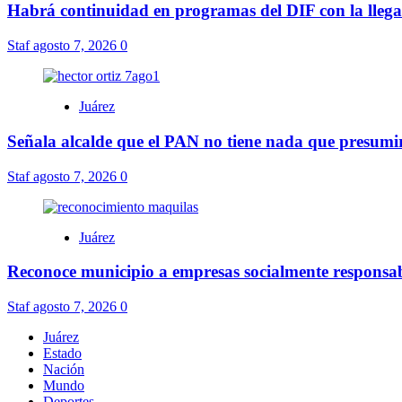
Habrá continuidad en programas del DIF con la lleg
Staf
agosto 7, 2026
0
Juárez
Señala alcalde que el PAN no tiene nada que presumir,
Staf
agosto 7, 2026
0
Juárez
Reconoce municipio a empresas socialmente responsabl
Staf
agosto 7, 2026
0
Juárez
Estado
Nación
Mundo
Deportes