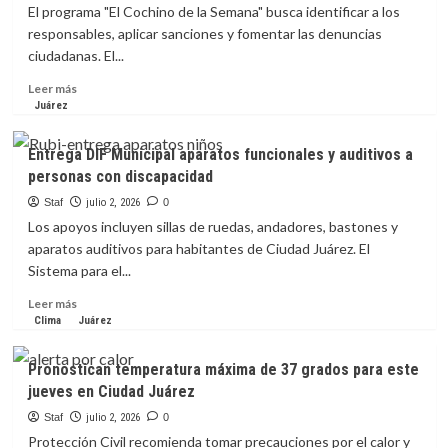
de
El programa "El Cochino de la Semana" busca identificar a los
agua
responsables, aplicar sanciones y fomentar las denuncias
en
ciudadanas. El...
cuatro
colonias
Leer
Leer más
por
más
Juárez
trabajos
sobre
de
Gobierno
Entrega DIF Municipal aparatos funcionales y auditivos a
conexión
Municipal
personas con discapacidad
detectó
dos
Staf
julio 2, 2026
0
nuevos
Los apoyos incluyen sillas de ruedas, andadores, bastones y
casos
aparatos auditivos para habitantes de Ciudad Juárez. El
de
Sistema para el...
personas
que
Leer
Leer más
tiran
más
Clima
Juárez
basura
sobre
en
Entrega
Pronostican temperatura máxima de 37 grados para este
la
DIF
jueves en Ciudad Juárez
vía
Municipal
pública
aparatos
Staf
julio 2, 2026
0
funcionales
Protección Civil recomienda tomar precauciones por el calor y