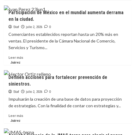
del
sobre
T-
Cierra
Participación de México en el mundial aumenta derrama
MEC.
CANACO
en la ciudad.
Feria
Juárez
Staf
julio 2, 2026
0
con
Comerciantes establecidos reportan hasta un 20% más en
más
ventas. El presidente de la Cámara Nacional de Comercio,
de
Servicios y Turismo...
109
mil
Leer
Leer más
asistentes
más
Juárez
en
sobre
18
Participación
Definen acciones para fortalecer prevención de
días.
de
siniestros.
México
en
Staf
julio 2, 2026
0
el
Impulsarán la creación de una base de datos para proyección
mundial
de estrategias. Con la finalidad de contar con estrategias y...
aumenta
derrama
Leer
Leer más
en
más
Juárez
la
sobre
ciudad.
Definen