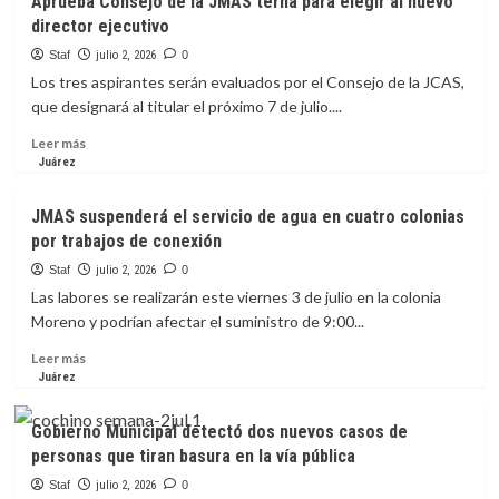
Aprueba Consejo de la JMAS terna para elegir al nuevo
acciones
director ejecutivo
para
fortalecer
Staf
julio 2, 2026
0
prevención
Los tres aspirantes serán evaluados por el Consejo de la JCAS,
de
que designará al titular el próximo 7 de julio....
siniestros.
Leer
Leer más
más
Juárez
sobre
Aprueba
JMAS suspenderá el servicio de agua en cuatro colonias
Consejo
por trabajos de conexión
de
la
Staf
julio 2, 2026
0
JMAS
Las labores se realizarán este viernes 3 de julio en la colonia
terna
Moreno y podrían afectar el suministro de 9:00...
para
elegir
Leer
Leer más
al
más
Juárez
nuevo
sobre
director
JMAS
Gobierno Municipal detectó dos nuevos casos de
ejecutivo
suspenderá
personas que tiran basura en la vía pública
el
servicio
Staf
julio 2, 2026
0