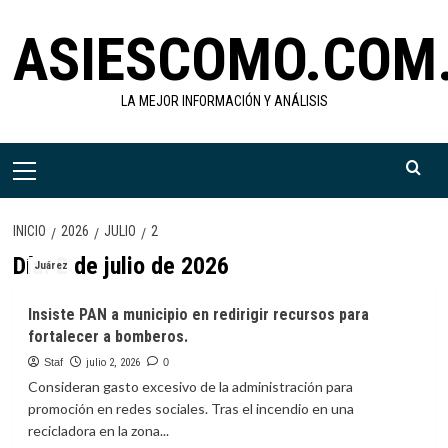
Saltar
ASIESCOMO.COM
al
contenido
LA MEJOR INFORMACIÓN Y ANÁLISIS
Menú
primario
INICIO
2026
JULIO
2
Día:
2 de julio de 2026
Juárez
Insiste PAN a municipio en redirigir recursos para
fortalecer a bomberos.
Staf
julio 2, 2026
0
Consideran gasto excesivo de la administración para
promoción en redes sociales. Tras el incendio en una
recicladora en la zona...