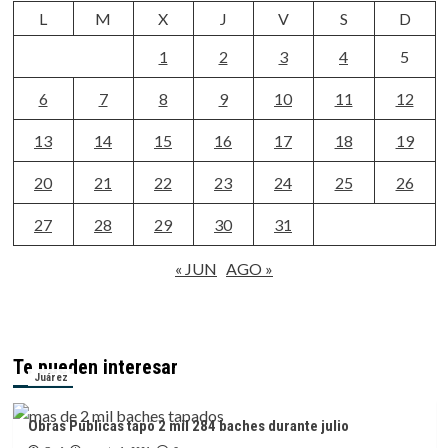
L
M
X
J
V
S
D
1
2
3
4
5
6
7
8
9
10
11
12
13
14
15
16
17
18
19
20
21
22
23
24
25
26
27
28
29
30
31
« JUN
AGO »
Te pueden interesar
Juárez
Obras Públicas tapó 2 mil 284 baches durante julio