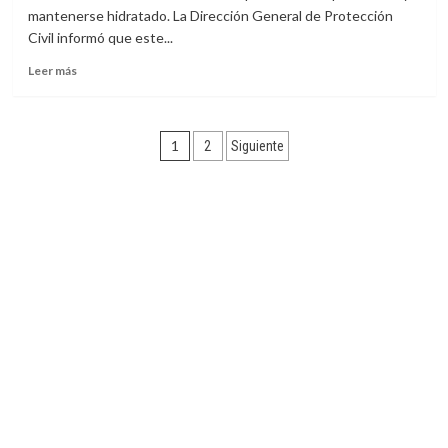
y
mantenerse hidratado. La Dirección General de Protección
auditivos
Civil informó que este...
a
personas
Leer
Leer más
con
más
discapacidad
sobre
Pronostican
Paginación
temperatura
1
2
Siguiente
máxima
de
de
37
entradas
grados
para
este
jueves
en
Ciudad
Juárez