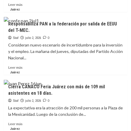
Leer
Leer más
más
Juárez
sobre
Insiste
Responsabiliza PAN a la federación por salida de EEUU
PAN
del T-MEC.
a
municipio
Staf
julio 2, 2026
0
en
Consideran nuevo escenario de incertidumbre para la inversión
redirigir
y el empleo. La mañana del jueves, diputadas del Partido Acción
recursos
Nacional...
para
fortalecer
Leer
Leer más
a
más
Juárez
bomberos.
sobre
Responsabiliza
Cierra CANACO Feria Juárez con más de 109 mil
PAN
asistentes en 18 días.
a
la
Staf
julio 2, 2026
0
federación
La expectativa era la atracción de 200 mil personas a la Plaza de
por
la Mexicanidad. Luego de la conclusión de...
salida
de
Leer
Leer más
EEUU
más
Juárez