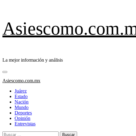
Saltar
Asiescomo.com.
al
contenido
La mejor información y análisis
Menú
primario
Asiescomo.com.mx
Juárez
Estado
Nación
Mundo
Deportes
Opinión
Entrevistas
Buscar: