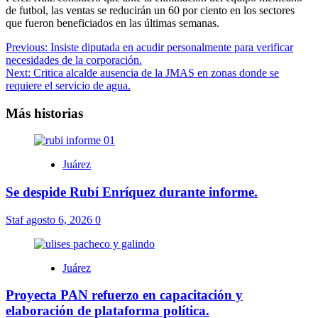
de futbol, las ventas se reducirán un 60 por ciento en los sectores
que fueron beneficiados en las últimas semanas.
Navegación
Previous:
Insiste diputada en acudir personalmente para verificar
necesidades de la corporación.
de
Next:
Critica alcalde ausencia de la JMAS en zonas donde se
entradas
requiere el servicio de agua.
Más historias
Juárez
Se despide Rubí Enríquez durante informe.
Staf
agosto 6, 2026
0
Juárez
Proyecta PAN refuerzo en capacitación y
elaboración de plataforma política.