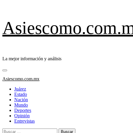
Saltar
Asiescomo.com.
al
contenido
La mejor información y análisis
Menú
primario
Asiescomo.com.mx
Juárez
Estado
Nación
Mundo
Deportes
Opinión
Entrevistas
Buscar: