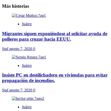
Más historias
Juárez
Migrantes siguen exponiéndose al solicitar ayuda de
polleros para cruzar hacia EEUU.
Staf
agosto 7, 2026
0
Juárez
Insiste PC en destilichadero en viviendas para evitar
propagación de incendios.
Staf
agosto 7, 2026
0
Juárez