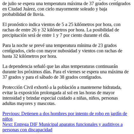
de julio se espera una temperatura máxima de 37 grados centígrados
en Ciudad Juárez, con cielo mayormente soleado y baja
probabilidad de lluvia.
El pronóstico indica vientos de 5 a 25 kilómetros por hora, con
rachas de entre 26 y 32 kilómetros por hora. La posibilidad de
precipitación será de entre 1 y 7 por ciento durante el día.
Para la noche se prevé una temperatura mínima de 23 grados
centígrados, cielo con mayor nubosidad y vientos con rachas de
hasta 32 kilómetros por hora.
La dependencia señaló que las altas temperaturas continuarán
durante los próximos días. Para el viernes se espera una máxima de
37 grados y para el sábado de 38 grados centígrados.
Protección Civil exhortó a la población a mantenerse hidratada,
evitar la exposición prolongada al sol en las horas de mayor
intensidad y brindar especial cuidado a niñas, niños, personas
adultas mayores y mascotas.
Navegación
Previous:
Detienen a dos hombres por intento de robo en jardín de
niños
de
Next:
Entrega DIF Municipal aparatos funcionales y auditivos a
entradas
personas con discapacidad