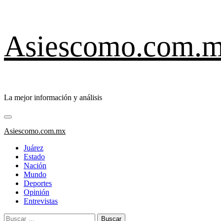
Saltar
Asiescomo.com.
al
contenido
La mejor información y análisis
Menú
primario
Asiescomo.com.mx
Juárez
Estado
Nación
Mundo
Deportes
Opinión
Entrevistas
Buscar: