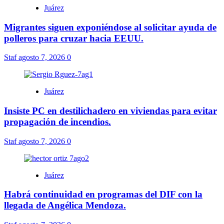
Juárez
Migrantes siguen exponiéndose al solicitar ayuda de
polleros para cruzar hacia EEUU.
Staf
agosto 7, 2026
0
Juárez
Insiste PC en destilichadero en viviendas para evitar
propagación de incendios.
Staf
agosto 7, 2026
0
Juárez
Habrá continuidad en programas del DIF con la
llegada de Angélica Mendoza.