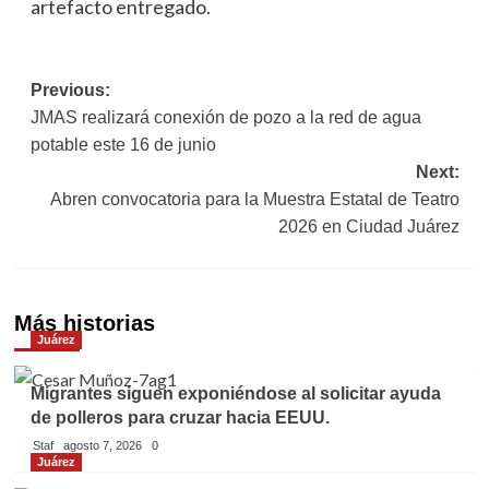
artefacto entregado.
Previous:
Navegación
JMAS realizará conexión de pozo a la red de agua
de
potable este 16 de junio
Next:
entradas
Abren convocatoria para la Muestra Estatal de Teatro
2026 en Ciudad Juárez
Más historias
Juárez
Migrantes siguen exponiéndose al solicitar ayuda
de polleros para cruzar hacia EEUU.
Staf
agosto 7, 2026
0
Juárez