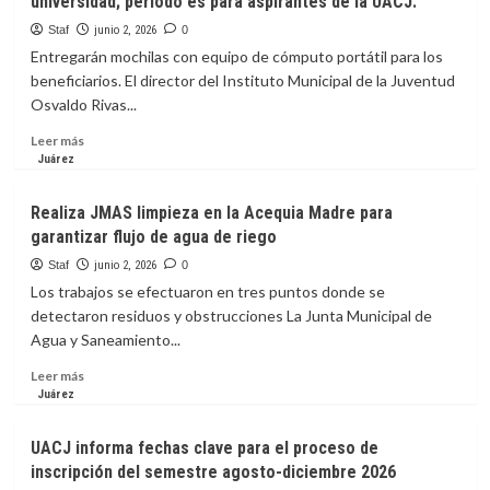
universidad; periodo es para aspirantes de la UACJ.
miércoles
la
Staf
junio 2, 2026
0
Agenda
Entregarán mochilas con equipo de cómputo portátil para los
Binacional
beneficiarios. El director del Instituto Municipal de la Juventud
de
Osvaldo Rivas...
Cooperación.
Leer
Leer más
más
Juárez
sobre
Abre
Realiza JMAS limpieza en la Acequia Madre para
municipio
garantizar flujo de agua de riego
convocatoria
para
Staf
junio 2, 2026
0
becas
Los trabajos se efectuaron en tres puntos donde se
de
detectaron residuos y obstrucciones La Junta Municipal de
acceso
Agua y Saneamiento...
a
la
Leer
Leer más
universidad;
más
Juárez
periodo
sobre
es
Realiza
UACJ informa fechas clave para el proceso de
para
JMAS
inscripción del semestre agosto-diciembre 2026
aspirantes
limpieza