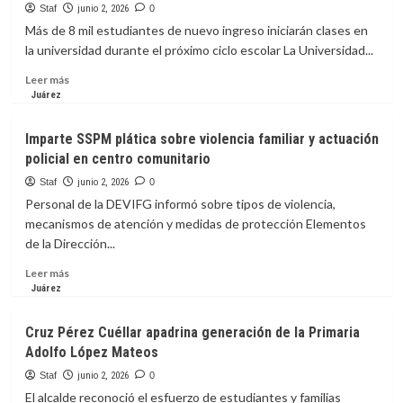
de
en
Staf
junio 2, 2026
0
la
la
Más de 8 mil estudiantes de nuevo ingreso iniciarán clases en
UACJ.
Acequia
la universidad durante el próximo ciclo escolar La Universidad...
Madre
para
Leer
Leer más
garantizar
más
Juárez
flujo
sobre
de
UACJ
Imparte SSPM plática sobre violencia familiar y actuación
agua
informa
policial en centro comunitario
de
fechas
riego
clave
Staf
junio 2, 2026
0
para
Personal de la DEVIFG informó sobre tipos de violencia,
el
mecanismos de atención y medidas de protección Elementos
proceso
de la Dirección...
de
inscripción
Leer
Leer más
del
más
Juárez
semestre
sobre
agosto-
Imparte
Cruz Pérez Cuéllar apadrina generación de la Primaria
diciembre
SSPM
Adolfo López Mateos
2026
plática
sobre
Staf
junio 2, 2026
0
violencia
El alcalde reconoció el esfuerzo de estudiantes y familias