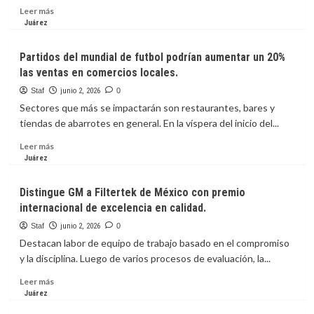
Leer
Leer más
más
Juárez
sobre
Espera
Partidos del mundial de futbol podrían aumentar un 20%
alcalde
las ventas en comercios locales.
definición
de
Staf
junio 2, 2026
0
inversión
Sectores que más se impactarán son restaurantes, bares y
federal
tiendas de abarrotes en general. En la víspera del inicio del...
para
infraestructura
Leer
Leer más
en
más
Juárez
cruces
sobre
internacionales.
Partidos
Distingue GM a Filtertek de México con premio
del
internacional de excelencia en calidad.
mundial
de
Staf
junio 2, 2026
0
futbol
Destacan labor de equipo de trabajo basado en el compromiso
podrían
y la disciplina. Luego de varios procesos de evaluación, la...
aumentar
un
Leer
Leer más
20%
más
Juárez
las
sobre