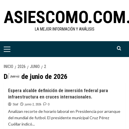
Saltar
ASIESCOMO.COM
al
contenido
LA MEJOR INFORMACIÓN Y ANÁLISIS
Menú
primario
INICIO
2026
JUNIO
2
Día:
2 de junio de 2026
Juárez
Espera alcalde definición de inversión federal para
infraestructura en cruces internacionales.
Staf
junio 2, 2026
0
Analizan recorte de horario laboral en Presidencia por arranque
del mundial de futbol. El presidente municipal Cruz Pérez
Cuéllar indicó...