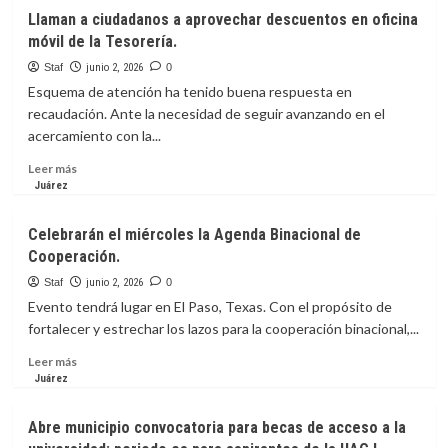
ventas
Distingue
Llaman a ciudadanos a aprovechar descuentos en oficina
en
GM
móvil de la Tesorería.
comercios
a
locales.
Filtertek
Staf
junio 2, 2026
0
de
Esquema de atención ha tenido buena respuesta en
México
recaudación. Ante la necesidad de seguir avanzando en el
con
acercamiento con la...
premio
internacional
Leer
Leer más
de
más
Juárez
excelencia
sobre
en
Llaman
Celebrarán el miércoles la Agenda Binacional de
calidad.
a
Cooperación.
ciudadanos
a
Staf
junio 2, 2026
0
aprovechar
Evento tendrá lugar en El Paso, Texas. Con el propósito de
descuentos
fortalecer y estrechar los lazos para la cooperación binacional,...
en
oficina
Leer
Leer más
móvil
más
Juárez
de
sobre
la
Celebrarán
Abre municipio convocatoria para becas de acceso a la
Tesorería.
el