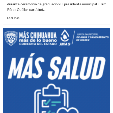
familiar
durante ceremonia de graduación El presidente municipal, Cruz
y
Pérez Cuéllar, participó...
actuación
policial
Leer
Leer más
en
más
centro
sobre
comunitario
Cruz
Pérez
Cuéllar
apadrina
generación
de
la
Primaria
Adolfo
López
Mateos