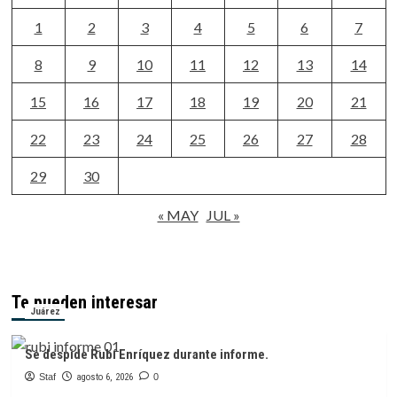
1
2
3
4
5
6
7
8
9
10
11
12
13
14
15
16
17
18
19
20
21
22
23
24
25
26
27
28
29
30
« MAY
JUL »
Te pueden interesar
Juárez
Se despide Rubí Enríquez durante informe.
Staf
agosto 6, 2026
0