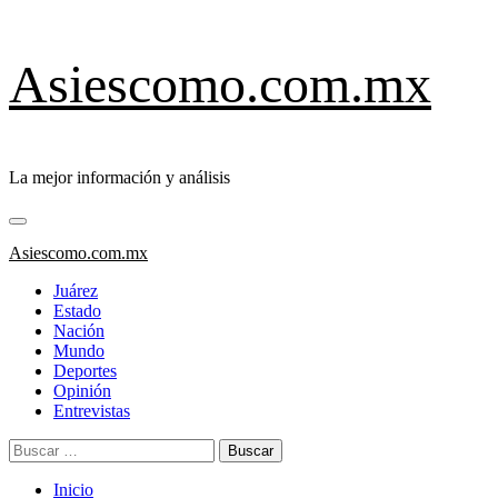
Saltar
Asiescomo.com.mx
al
contenido
La mejor información y análisis
Menú
primario
Asiescomo.com.mx
Juárez
Estado
Nación
Mundo
Deportes
Opinión
Entrevistas
Buscar:
Inicio