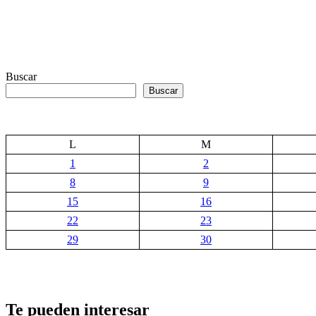
Buscar
Buscar
L
M
1
2
8
9
15
16
22
23
29
30
Te pueden interesar