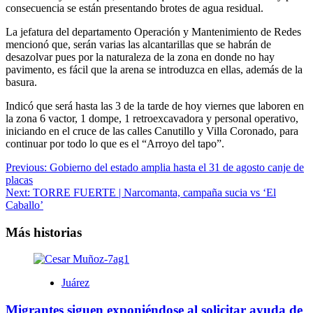
consecuencia se están presentando brotes de agua residual.
La jefatura del departamento Operación y Mantenimiento de Redes
mencionó que, serán varias las alcantarillas que se habrán de
desazolvar pues por la naturaleza de la zona en donde no hay
pavimento, es fácil que la arena se introduzca en ellas, además de la
basura.
Indicó que será hasta las 3 de la tarde de hoy viernes que laboren en
la zona 6 vactor, 1 dompe, 1 retroexcavadora y personal operativo,
iniciando en el cruce de las calles Canutillo y Villa Coronado, para
continuar por todo lo que es el “Arroyo del tapo”.
Navegación
Previous:
Gobierno del estado amplia hasta el 31 de agosto canje de
placas
de
Next:
TORRE FUERTE | Narcomanta, campaña sucia vs ‘El
entradas
Caballo’
Más historias
Juárez
Migrantes siguen exponiéndose al solicitar ayuda de