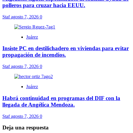
polleros para cruzar hacia EEUU.
Staf
agosto 7, 2026
0
Juárez
Insiste PC en destilichadero en viviendas para evitar
propagación de incendios.
Staf
agosto 7, 2026
0
Juárez
Habrá continuidad en programas del DIF con la
llegada de Angélica Mendoza.
Staf
agosto 7, 2026
0
Deja una respuesta