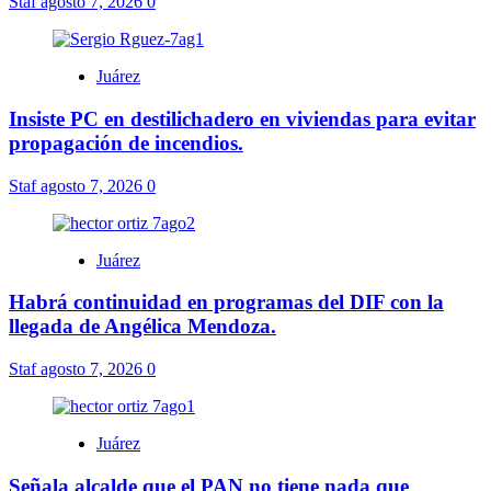
Staf
agosto 7, 2026
0
Juárez
Insiste PC en destilichadero en viviendas para evitar
propagación de incendios.
Staf
agosto 7, 2026
0
Juárez
Habrá continuidad en programas del DIF con la
llegada de Angélica Mendoza.
Staf
agosto 7, 2026
0
Juárez
Señala alcalde que el PAN no tiene nada que