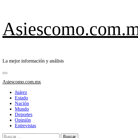
Saltar
Asiescomo.com.
al
contenido
La mejor información y análisis
Menú
primario
Asiescomo.com.mx
Juárez
Estado
Nación
Mundo
Deportes
Opinión
Entrevistas
Buscar: