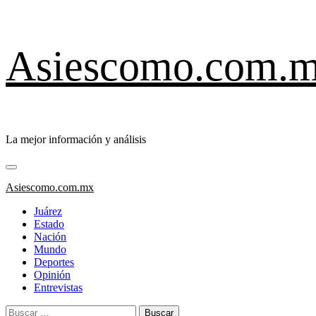
Saltar
Asiescomo.com.
al
contenido
La mejor información y análisis
Menú
primario
Asiescomo.com.mx
Juárez
Estado
Nación
Mundo
Deportes
Opinión
Entrevistas
Buscar: