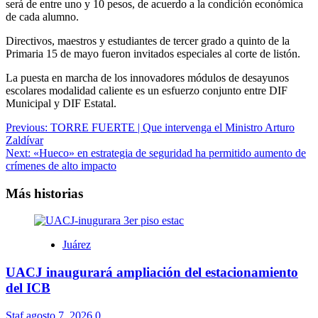
será de entre uno y 10 pesos, de acuerdo a la condición económica
de cada alumno.
Directivos, maestros y estudiantes de tercer grado a quinto de la
Primaria 15 de mayo fueron invitados especiales al corte de listón.
La puesta en marcha de los innovadores módulos de desayunos
escolares modalidad caliente es un esfuerzo conjunto entre DIF
Municipal y DIF Estatal.
Navegación
Previous:
TORRE FUERTE | Que intervenga el Ministro Arturo
Zaldívar
de
Next:
«Hueco» en estrategia de seguridad ha permitido aumento de
entradas
crímenes de alto impacto
Más historias
Juárez
UACJ inaugurará ampliación del estacionamiento
del ICB
Staf
agosto 7, 2026
0