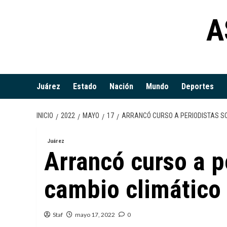
Saltar
A
al
contenido
Juárez
Estado
Nación
Mundo
Deportes
INICIO
2022
MAYO
17
ARRANCÓ CURSO A PERIODISTAS SO
Juárez
Arrancó curso a p
cambio climático
Staf
mayo 17, 2022
0