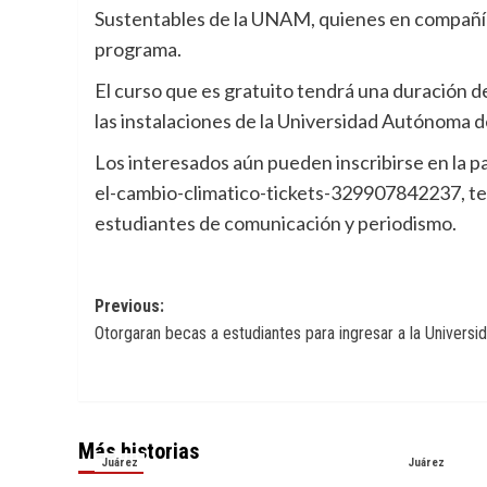
Sustentables de la UNAM, quienes en compañía 
programa.
El curso que es gratuito tendrá una duración de
las instalaciones de la Universidad Autónoma 
Los interesados aún pueden inscribirse en la
el-cambio-climatico-tickets-329907842237, ten
estudiantes de comunicación y periodismo.
Navegación
Previous:
Otorgaran becas a estudiantes para ingresar a la Universi
de
entradas
Más historias
Juárez
Juárez