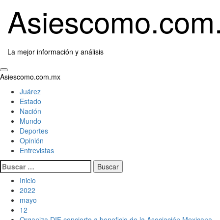
Saltar
Asiescomo.com
al
contenido
La mejor información y análisis
Menú
Asiescomo.com.mx
primario
Juárez
Estado
Nación
Mundo
Deportes
Opinión
Entrevistas
Buscar:
Inicio
2022
mayo
12
Organiza DIF concierto a beneficio de la Asociación Mexicana