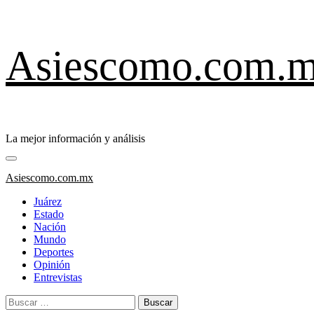
Saltar
Asiescomo.com.
al
contenido
La mejor información y análisis
Menú
primario
Asiescomo.com.mx
Juárez
Estado
Nación
Mundo
Deportes
Opinión
Entrevistas
Buscar: