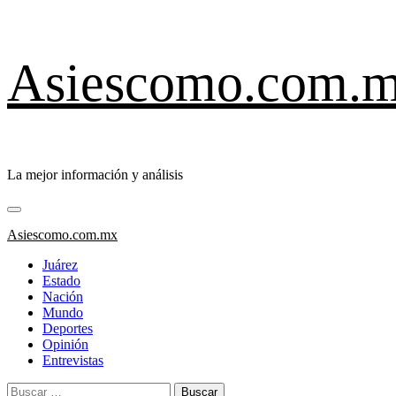
Saltar
Asiescomo.com.
al
contenido
La mejor información y análisis
Menú
primario
Asiescomo.com.mx
Juárez
Estado
Nación
Mundo
Deportes
Opinión
Entrevistas
Buscar: