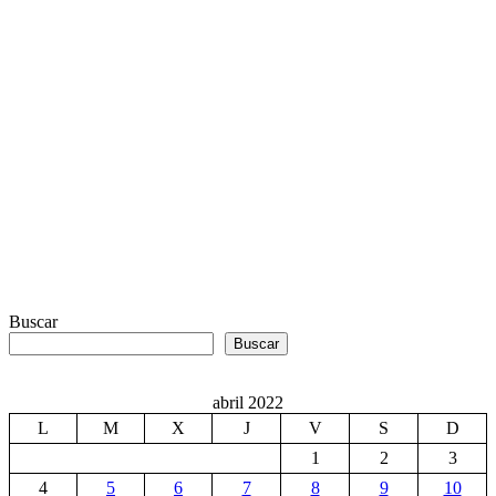
Buscar
Buscar
abril 2022
L
M
X
J
V
S
D
1
2
3
4
5
6
7
8
9
10