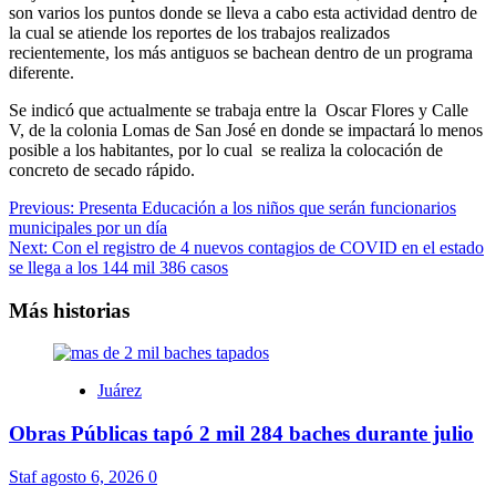
son varios los puntos donde se lleva a cabo esta actividad dentro de
la cual se atiende los reportes de los trabajos realizados
recientemente, los más antiguos se bachean dentro de un programa
diferente.
Se indicó que actualmente se trabaja entre la Oscar Flores y Calle
V, de la colonia Lomas de San José en donde se impactará lo menos
posible a los habitantes, por lo cual se realiza la colocación de
concreto de secado rápido.
Navegación
Previous:
Presenta Educación a los niños que serán funcionarios
municipales por un día
de
Next:
Con el registro de 4 nuevos contagios de COVID en el estado
entradas
se llega a los 144 mil 386 casos
Más historias
Juárez
Obras Públicas tapó 2 mil 284 baches durante julio
Staf
agosto 6, 2026
0