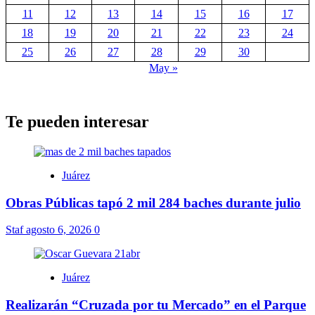
11
12
13
14
15
16
17
18
19
20
21
22
23
24
25
26
27
28
29
30
May »
Te pueden interesar
Juárez
Obras Públicas tapó 2 mil 284 baches durante julio
Staf
agosto 6, 2026
0
Juárez
Realizarán “Cruzada por tu Mercado” en el Parque