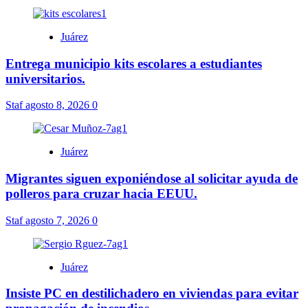
Juárez
Entrega municipio kits escolares a estudiantes
universitarios.
Staf
agosto 8, 2026
0
Juárez
Migrantes siguen exponiéndose al solicitar ayuda de
polleros para cruzar hacia EEUU.
Staf
agosto 7, 2026
0
Juárez
Insiste PC en destilichadero en viviendas para evitar