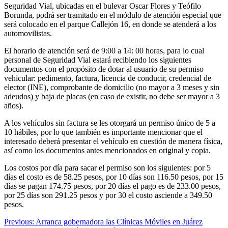
Seguridad Vial, ubicadas en el bulevar Oscar Flores y Teófilo
Borunda, podrá ser tramitado en el módulo de atención especial que
será colocado en el parque Callejón 16, en donde se atenderá a los
automovilistas.
El horario de atención será de 9:00 a 14: 00 horas, para lo cual
personal de Seguridad Vial estará recibiendo los siguientes
documentos con el propósito de dotar al usuario de su permiso
vehicular: pedimento, factura, licencia de conducir, credencial de
elector (INE), comprobante de domicilio (no mayor a 3 meses y sin
adeudos) y baja de placas (en caso de existir, no debe ser mayor a 3
años).
A los vehículos sin factura se les otorgará un permiso único de 5 a
10 hábiles, por lo que también es importante mencionar que el
interesado deberá presentar el vehículo en cuestión de manera física,
así como los documentos antes mencionados en original y copia.
Los costos por día para sacar el permiso son los siguientes: por 5
días el costo es de 58.25 pesos, por 10 días son 116.50 pesos, por 15
días se pagan 174.75 pesos, por 20 días el pago es de 233.00 pesos,
por 25 días son 291.25 pesos y por 30 el costo asciende a 349.50
pesos.
Navegación
Previous:
Arranca gobernadora las Clínicas Móviles en Juárez