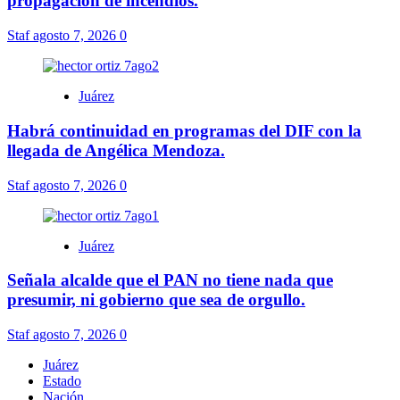
propagación de incendios.
Staf
agosto 7, 2026
0
Juárez
Habrá continuidad en programas del DIF con la
llegada de Angélica Mendoza.
Staf
agosto 7, 2026
0
Juárez
Señala alcalde que el PAN no tiene nada que
presumir, ni gobierno que sea de orgullo.
Staf
agosto 7, 2026
0
Juárez
Estado
Nación