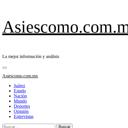
Saltar
Asiescomo.com.
al
contenido
La mejor información y análisis
Menú
primario
Asiescomo.com.mx
Juárez
Estado
Nación
Mundo
Deportes
Opinión
Entrevistas
Buscar: