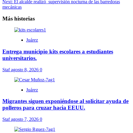
Next:
El alcalde realizó supervisión nocturna de las barredoras
de
mecánicas
entradas
Más historias
Juárez
Entrega municipio kits escolares a estudiantes
universitarios.
Staf
agosto 8, 2026
0
Juárez
Migrantes siguen exponiéndose al solicitar ayuda de
polleros para cruzar hacia EEUU.
Staf
agosto 7, 2026
0