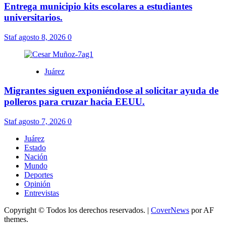
Entrega municipio kits escolares a estudiantes
universitarios.
Staf
agosto 8, 2026
0
Juárez
Migrantes siguen exponiéndose al solicitar ayuda de
polleros para cruzar hacia EEUU.
Staf
agosto 7, 2026
0
Juárez
Estado
Nación
Mundo
Deportes
Opinión
Entrevistas
Copyright © Todos los derechos reservados.
|
CoverNews
por AF
themes.