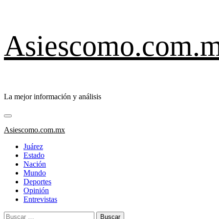
Saltar
Asiescomo.com.
al
contenido
La mejor información y análisis
Menú
primario
Asiescomo.com.mx
Juárez
Estado
Nación
Mundo
Deportes
Opinión
Entrevistas
Buscar: