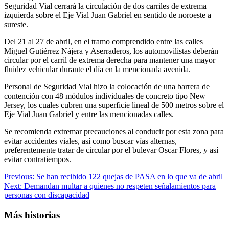
Seguridad Vial cerrará la circulación de dos carriles de extrema
izquierda sobre el Eje Vial Juan Gabriel en sentido de noroeste a
sureste.
Del 21 al 27 de abril, en el tramo comprendido entre las calles
Miguel Gutiérrez Nájera y Aserraderos, los automovilistas deberán
circular por el carril de extrema derecha para mantener una mayor
fluidez vehicular durante el día en la mencionada avenida.
Personal de Seguridad Vial hizo la colocación de una barrera de
contención con 48 módulos individuales de concreto tipo New
Jersey, los cuales cubren una superficie lineal de 500 metros sobre el
Eje Vial Juan Gabriel y entre las mencionadas calles.
Se recomienda extremar precauciones al conducir por esta zona para
evitar accidentes viales, así como buscar vías alternas,
preferentemente tratar de circular por el bulevar Oscar Flores, y así
evitar contratiempos.
Navegación
Previous:
Se han recibido 122 quejas de PASA en lo que va de abril
Next:
Demandan multar a quienes no respeten señalamientos para
de
personas con discapacidad
entradas
Más historias