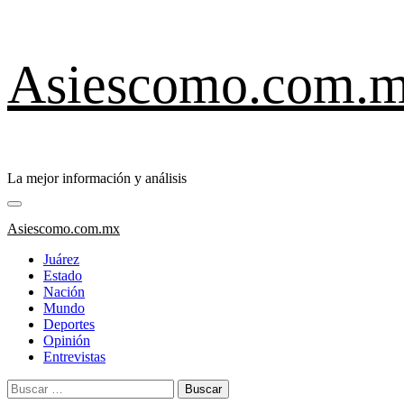
Saltar
Asiescomo.com.
al
contenido
La mejor información y análisis
Menú
primario
Asiescomo.com.mx
Juárez
Estado
Nación
Mundo
Deportes
Opinión
Entrevistas
Buscar: