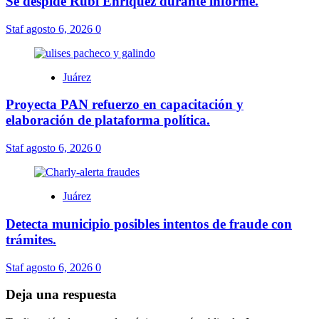
Se despide Rubí Enríquez durante informe.
Staf
agosto 6, 2026
0
Juárez
Proyecta PAN refuerzo en capacitación y
elaboración de plataforma política.
Staf
agosto 6, 2026
0
Juárez
Detecta municipio posibles intentos de fraude con
trámites.
Staf
agosto 6, 2026
0
Deja una respuesta