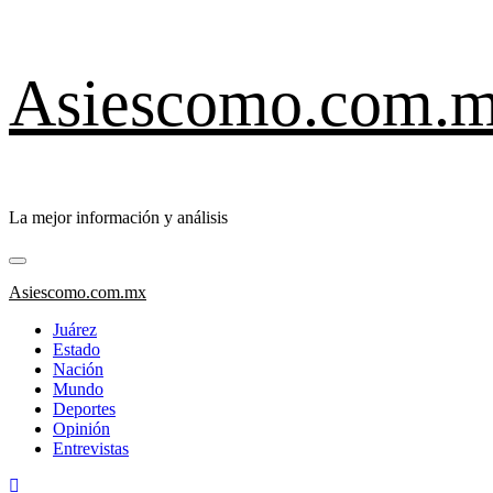
Saltar
Asiescomo.com.
al
contenido
La mejor información y análisis
Menú
primario
Asiescomo.com.mx
Juárez
Estado
Nación
Mundo
Deportes
Opinión
Entrevistas