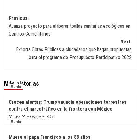
Navegación
Previous:
Avanza proyecto para elaborar toallas sanitarias ecológicas en
de
Centros Comunitarios
entradas
Next:
Exhorta Obras Públicas a ciudadanos que hagan propuestas
para el programa de Presupuesto Participativo 2022
Más historias
Mundo
Crecen alertas: Trump anuncia operaciones terrestres
contra el narcotráfico en la frontera con México
Staf
mayo 8, 2026
0
Mundo
Muere el papa Francisco a los 88 años