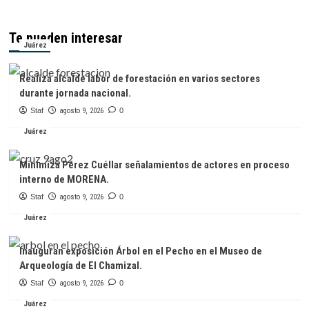
Te pueden interesar
Juárez
Realiza alcalde labor de forestación en varios sectores
durante jornada nacional.
Staf
agosto 9, 2026
0
Juárez
Minimiza Pérez Cuéllar señalamientos de actores en proceso
interno de MORENA.
Staf
agosto 9, 2026
0
Juárez
Inauguran exposición Árbol en el Pecho en el Museo de
Arqueología de El Chamizal.
Staf
agosto 9, 2026
0
Juárez