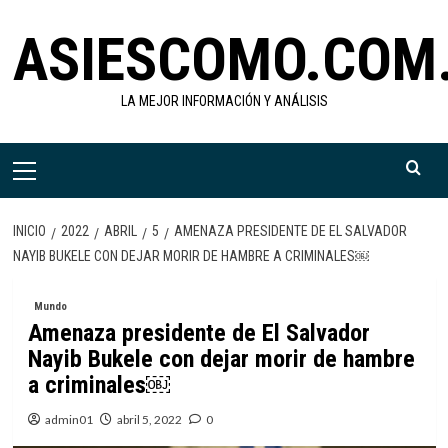
Saltar
ASIESCOMO.COM
al
contenido
LA MEJOR INFORMACIÓN Y ANÁLISIS
Menú
primario
INICIO
2022
ABRIL
5
AMENAZA PRESIDENTE DE EL SALVADOR
NAYIB BUKELE CON DEJAR MORIR DE HAMBRE A CRIMINALES￼
Mundo
Amenaza presidente de El Salvador
Nayib Bukele con dejar morir de hambre
a criminales￼
admin01
abril 5, 2022
0