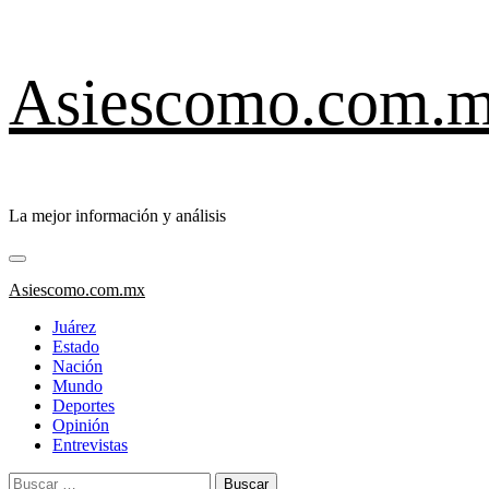
Saltar
Asiescomo.com.
al
contenido
La mejor información y análisis
Menú
primario
Asiescomo.com.mx
Juárez
Estado
Nación
Mundo
Deportes
Opinión
Entrevistas
Buscar: