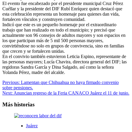
El evento fue encabezado por el presidente municipal Cruz Pérez
Cuéllar y la presidente del DIF Rubí Enríquez quien destacó que
esta celebración representa un homenaje para quienes dan vida,
fortalecen vínculos y construyen comunidad.
Indicó que este es un pequeño homenaje por el extraordinario
trabajo que han realizado en todo el municipio; y precisó que
actualmente son 96 consejos de adultos mayores y son espacios en
los que participan más de 5 mil 500 personas mayores,
convirtiéndose no solo en grupos de convivencia, sino en familias
que crecen y se fortalecen unidas.
En el convivio también estuvieron Leticia Espino, representante de
las personas mayores; Lucía Chavira, directora general del DIF; las
regidoras Sandra García y Dina Salgado, así como la señora
Yolanda Pérez, madre del alcalde.
Navegación
Previous:
Lamentan que Chihuahua no haya firmado convenio
sobre pensiones.
de
Next:
Anuncian regreso de la Feria CANACO Juárez el 11 de junio.
entradas
Más historias
Juárez