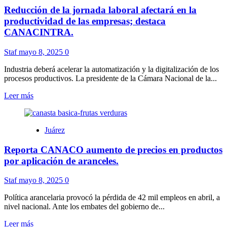
del
Reducción de la jornada laboral afectará en la
Papa
León
productividad de las empresas; destaca
XIV,
CANACINTRA.
llama
Diócesis
Staf
mayo 8, 2025
0
a
la
Industria deberá acelerar la automatización y la digitalización de los
oración
procesos productivos. La presidente de la Cámara Nacional de la...
por
el
Leer
Leer más
nuevo
más
pontífice.
sobre
Reducción
Juárez
de
la
Reporta CANACO aumento de precios en productos
jornada
laboral
por aplicación de aranceles.
afectará
en
Staf
mayo 8, 2025
0
la
productividad
Política arancelaria provocó la pérdida de 42 mil empleos en abril, a
de
nivel nacional. Ante los embates del gobierno de...
las
empresas;
Leer
Leer más