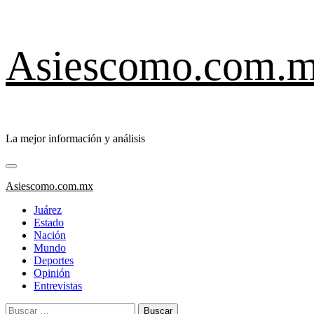
Saltar
Asiescomo.com.
al
contenido
La mejor información y análisis
Menú
primario
Asiescomo.com.mx
Juárez
Estado
Nación
Mundo
Deportes
Opinión
Entrevistas
Buscar: