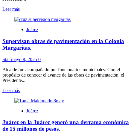
zonas
aledañas.
Leer
Leer más
más
sobre
Se
Juárez
suma
municipio
Supervisan obras de pavimentación en la Colonia
a
campaña
Margaritas.
para
evitar
Staf
mayo 8, 2025
0
contaminación
en
Alcalde fue acompañado por funcionarios municipales. Con el
la
propósito de conocer el avance de las obras de pavimentación, el
Acequia
Presidente...
Madre.
Leer
Leer más
más
sobre
Supervisan
Juárez
obras
de
Juárez en la Juárez generó una derrama económica
pavimentación
en
de 15 millones de pesos.
la