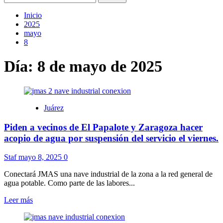
Inicio
2025
mayo
8
Día:
8 de mayo de 2025
Juárez
Piden a vecinos de El Papalote y Zaragoza hacer
acopio de agua por suspensión del servicio el viernes.
Staf
mayo 8, 2025
0
Conectará JMAS una nave industrial de la zona a la red general de
agua potable. Como parte de las labores...
Leer
Leer más
más
sobre