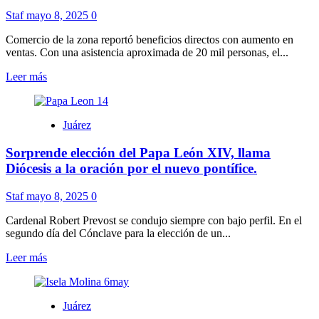
Colonia
Staf
mayo 8, 2025
0
Margaritas.
Comercio de la zona reportó beneficios directos con aumento en
ventas. Con una asistencia aproximada de 20 mil personas, el...
Leer
Leer más
más
sobre
Juárez
Juárez
en
la
Sorprende elección del Papa León XIV, llama
Juárez
generó
Diócesis a la oración por el nuevo pontífice.
una
derrama
Staf
mayo 8, 2025
0
económica
de
Cardenal Robert Prevost se condujo siempre con bajo perfil. En el
15
segundo día del Cónclave para la elección de un...
millones
de
Leer
Leer más
pesos.
más
sobre
Sorprende
Juárez
elección