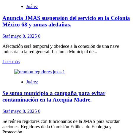
Piden
Juárez
a
vecinos
Anuncia JMAS suspensión del servicio en la Colonia
de
El
México 68 y zonas aledañas.
Papalote
y
Staf
mayo 8, 2025
0
Zaragoza
hacer
Afectación será temporal y obedece a la conexión de una nave
acopio
industrial a la red general. La Junta Municipal de...
de
agua
Leer
Leer más
por
más
suspensión
sobre
del
Anuncia
Juárez
servicio
JMAS
el
suspensión
Se suma municipio a campaña para evitar
viernes.
del
servicio
contaminación en la Acequia Madre.
en
la
Staf
mayo 8, 2025
0
Colonia
México
Se reúnen regidores con funcionarios de la JMAS para acordar
68
acciones. Regidores de la Comisión Edilicia de Ecología y
y
Protección...