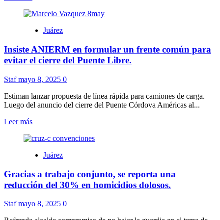
destaca
más
CANACINTRA.
sobre
Reporta
Juárez
CANACO
aumento
Insiste ANIERM en formular un frente común para
de
precios
evitar el cierre del Puente Libre.
en
productos
Staf
mayo 8, 2025
0
por
aplicación
Estiman lanzar propuesta de línea rápida para camiones de carga.
de
Luego del anuncio del cierre del Puente Córdova Américas al...
aranceles.
Leer
Leer más
más
sobre
Insiste
Juárez
ANIERM
en
Gracias a trabajo conjunto, se reporta una
formular
un
reducción del 30% en homicidios dolosos.
frente
común
Staf
mayo 8, 2025
0
para
evitar