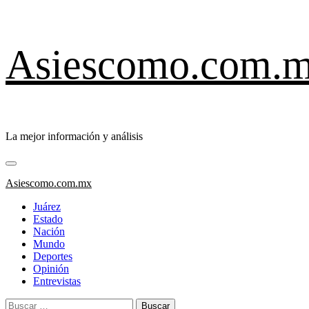
Saltar
Asiescomo.com.
al
contenido
La mejor información y análisis
Menú
primario
Asiescomo.com.mx
Juárez
Estado
Nación
Mundo
Deportes
Opinión
Entrevistas
Buscar: