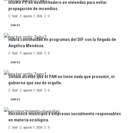
Insiste PC en destilichadero en viviendas para evitar
propagación de incendios.
Staf
agosto 7, 2026
0
Juárez
Habrá continuidad en programas del DIF con la llegada de
Angélica Mendoza.
Staf
agosto 7, 2026
0
Juárez
Señala alcalde que el PAN no tiene nada que presumir, ni
gobierno que sea de orgullo.
Staf
agosto 7, 2026
0
Juárez
Reconoce municipio a empresas socialmente responsables
en materia ecológica.
Staf
agosto 7, 2026
0