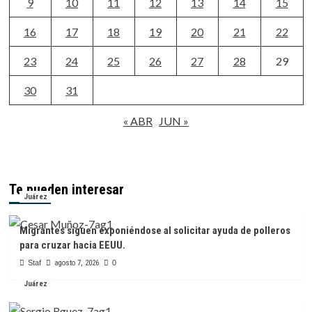
9
10
11
12
13
14
15
16
17
18
19
20
21
22
23
24
25
26
27
28
29
30
31
« ABR
JUN »
Te pueden interesar
Juárez
Migrantes siguen exponiéndose al solicitar ayuda de polleros
para cruzar hacia EEUU.
Staf
agosto 7, 2026
0
Juárez