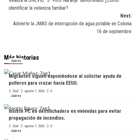
Realiza la UNEVID “5º Foro Naranja” denominado ¿Cómo
de
identificar la violencia familiar?
entradas
Next:
Advierte la JMAS de interrupción de agua potable en Colonia
16 de septiembre
Más historias
Juárez
Migrantes siguen exponiéndose al solicitar ayuda de
polleros para cruzar hacia EEUU.
Staf
agosto 7, 2026
0
Juárez
Insiste PC en destilichadero en viviendas para evitar
propagación de incendios.
Staf
agosto 7, 2026
0
Juárez