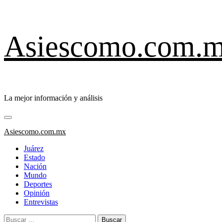
Saltar
Asiescomo.com.
al
contenido
La mejor información y análisis
Menú
primario
Asiescomo.com.mx
Juárez
Estado
Nación
Mundo
Deportes
Opinión
Entrevistas
Buscar: