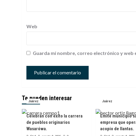
Web
Guarda mi nombre, correo electrónico y web 
Te pueden interesar
Juárez
Juárez
Celebran con éxito la carrera
Emite municipio s
de pueblos originarios
empresa que oper
Wasarówa.
acopio de llantas.