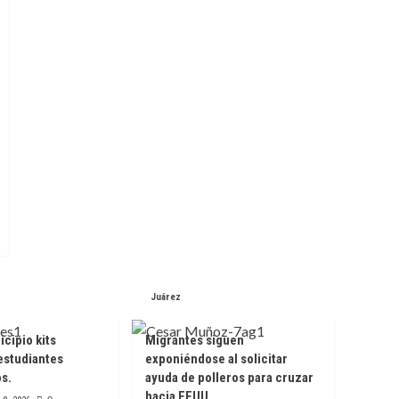
Juárez
cipio kits
Migrantes siguen
estudiantes
exponiéndose al solicitar
os.
ayuda de polleros para cruzar
hacia EEUU.