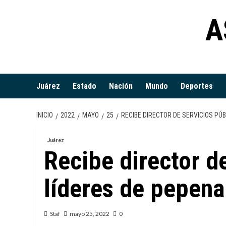
Saltar
A
al
contenido
Juárez
Estado
Nación
Mundo
Deportes
INICIO
2022
MAYO
25
RECIBE DIRECTOR DE SERVICIOS PÚ
Juárez
Recibe director d
líderes de pepen
Staf
mayo 25, 2022
0