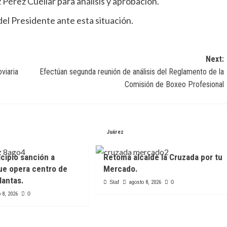
Pérez Cuéllar para análisis y aprobación.
el Presidente ante esta situación.
Next:
viaria
Efectúan segunda reunión de análisis del Reglamento de la
Comisión de Boxeo Profesional
Juárez
cipio sanción a
Retoma alcalde la Cruzada por tu
ue opera centro de
Mercado.
lantas.
Staf
agosto 8, 2026
0
 8, 2026
0