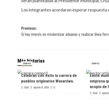
serán planteadas al Presidente Municipal, Cruz 
Los integrantes acordaron esperar respuesta d
Navegación
Previous:
Si hay interés en modernizar aduanas y reubicar línea ferro
de
entradas
Más historias
Juárez
Juárez
Celebran con éxito la carrera de
Emite muni
pueblos originarios Wasarówa.
empresa q
acopio de l
Staf
agosto 8, 2026
0
Staf
agosto