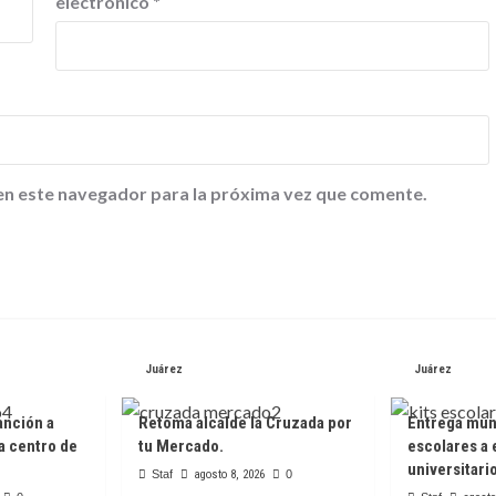
electrónico
*
en este navegador para la próxima vez que comente.
Juárez
Juárez
anción a
Retoma alcalde la Cruzada por
Entrega muni
a centro de
tu Mercado.
escolares a 
universitari
Staf
agosto 8, 2026
0