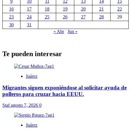
9
10
11
12
13
14
15
16
17
18
19
20
21
22
23
24
25
26
27
28
29
30
31
« Abr
Jun »
Te pueden interesar
Juárez
Migrantes siguen exponiéndose al solicitar ayuda de
polleros para cruzar hacia EEUU.
Staf
agosto 7, 2026
0
Juárez