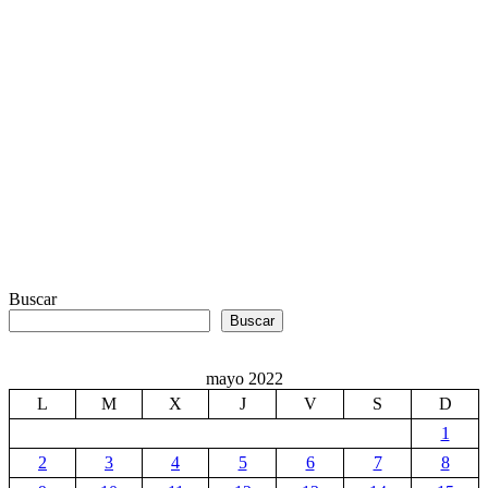
Buscar
Buscar
mayo 2022
L
M
X
J
V
S
D
1
2
3
4
5
6
7
8