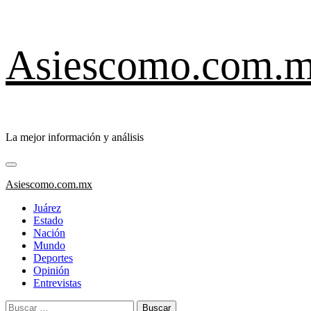
Saltar
Asiescomo.com.
al
contenido
La mejor información y análisis
Menú
primario
Asiescomo.com.mx
Juárez
Estado
Nación
Mundo
Deportes
Opinión
Entrevistas
Buscar: