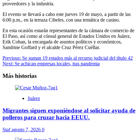
proveedores y la industria.
El evento se llevará a cabo este jueves 19 de mayo, a partir de las
6:00 p.m., en la terraza Cibeles, con una temática de casino.
En esta ocasión estarán representantes de la cámara de comercio de
El Paso, así como al cónsul general de Estados Unidos en Juárez,
Erik Cohan, la encargada de asuntos políticos y económicos,
Sandrine Goffard y el alcalde Cruz Pérez Cuéllar.
Navegación
Previous:
Se suman 19 estados más al recurso judicial del título 42
Next:
Se achican empresas locales, tras pandemia
de
entradas
Más historias
Juárez
Migrantes siguen exponiéndose al solicitar ayuda de
polleros para cruzar hacia EEUU.
Staf
agosto 7, 2026
0