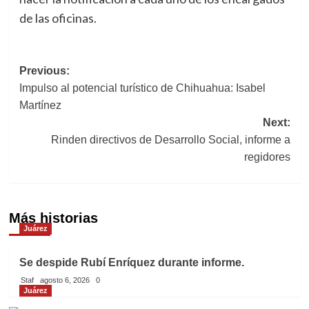
de las oficinas.
Previous:
Navegación
Impulso al potencial turístico de Chihuahua: Isabel
de
Martínez
Next:
entradas
Rinden directivos de Desarrollo Social, informe a
regidores
Más historias
Juárez
Se despide Rubí Enríquez durante informe.
Staf
agosto 6, 2026
0
Juárez