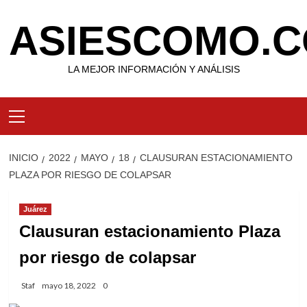
Saltar
ASIESCOMO.C
al
contenido
LA MEJOR INFORMACIÓN Y ANÁLISIS
Menú
primario
INICIO
2022
MAYO
18
CLAUSURAN ESTACIONAMIENTO
PLAZA POR RIESGO DE COLAPSAR
Juárez
Clausuran estacionamiento Plaza
por riesgo de colapsar
Staf
mayo 18, 2022
0