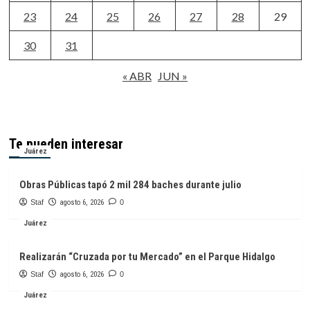
23
24
25
26
27
28
29
30
31
« ABR
JUN »
Te pueden interesar
Juárez
Obras Públicas tapó 2 mil 284 baches durante julio
Staf
agosto 6, 2026
0
Juárez
Realizarán “Cruzada por tu Mercado” en el Parque Hidalgo
Staf
agosto 6, 2026
0
Juárez