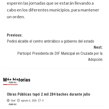
esperen las jornadas que se estarán llevando a
cabo en los diferentes municipios, para mantener
un orden.
Navegación
Previous:
Pedirá alcalde el centro antirrábico a gobierno del estado
de
Next:
entradas
Participó Presidenta de DIF Municipal en Cruzada por la
Adopción
Más historias
Juárez
Obras Públicas tapó 2 mil 284 baches durante julio
Staf
agosto 6, 2026
0
Juárez