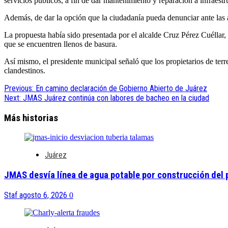
servicios públicos, a fin de dar mantenimiento y reparación a infraestr
Además, de dar la opción que la ciudadanía pueda denunciar ante las a
La propuesta había sido presentada por el alcalde Cruz Pérez Cuéllar, 
que se encuentren llenos de basura.
Así mismo, el presidente municipal señaló que los propietarios de terr
clandestinos.
Navegación
Previous:
En camino declaración de Gobierno Abierto de Juárez
Next:
JMAS Juárez continúa con labores de bacheo en la ciudad
de
entradas
Más historias
Juárez
JMAS desvía línea de agua potable por construcción del
Staf
agosto 6, 2026
0