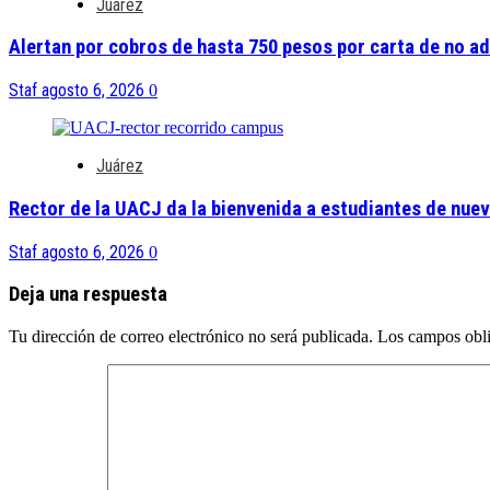
Juárez
Alertan por cobros de hasta 750 pesos por carta de no a
Staf
agosto 6, 2026
0
Juárez
Rector de la UACJ da la bienvenida a estudiantes de nue
Staf
agosto 6, 2026
0
Deja una respuesta
Tu dirección de correo electrónico no será publicada.
Los campos obli