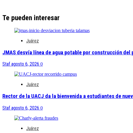
Te pueden interesar
Juárez
JMAS desvía línea de agua potable por construcción del
Staf
agosto 6, 2026
0
Juárez
Rector de la UACJ da la bienvenida a estudiantes de nue
Staf
agosto 6, 2026
0
Juárez