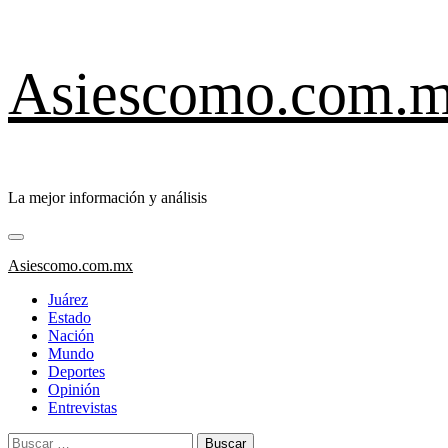
Saltar
Asiescomo.com.
al
contenido
La mejor información y análisis
Menú
primario
Asiescomo.com.mx
Juárez
Estado
Nación
Mundo
Deportes
Opinión
Entrevistas
Buscar: