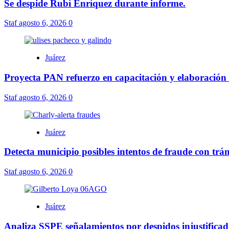
Se despide Rubí Enríquez durante informe.
Staf
agosto 6, 2026
0
Juárez
Proyecta PAN refuerzo en capacitación y elaboración 
Staf
agosto 6, 2026
0
Juárez
Detecta municipio posibles intentos de fraude con trám
Staf
agosto 6, 2026
0
Juárez
Analiza SSPE señalamientos por despidos injustificad