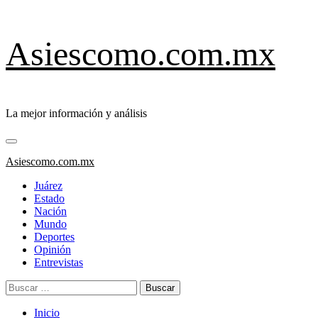
Saltar
Asiescomo.com.mx
al
contenido
La mejor información y análisis
Menú
primario
Asiescomo.com.mx
Juárez
Estado
Nación
Mundo
Deportes
Opinión
Entrevistas
Buscar:
Inicio