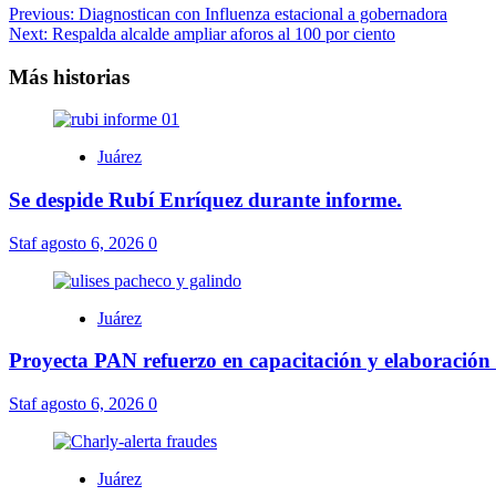
Navegación
Previous:
Diagnostican con Influenza estacional a gobernadora
Next:
Respalda alcalde ampliar aforos al 100 por ciento
de
entradas
Más historias
Juárez
Se despide Rubí Enríquez durante informe.
Staf
agosto 6, 2026
0
Juárez
Proyecta PAN refuerzo en capacitación y elaboración 
Staf
agosto 6, 2026
0
Juárez