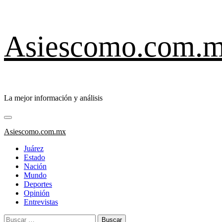
Saltar
Asiescomo.com.
al
contenido
La mejor información y análisis
Menú
primario
Asiescomo.com.mx
Juárez
Estado
Nación
Mundo
Deportes
Opinión
Entrevistas
Buscar: