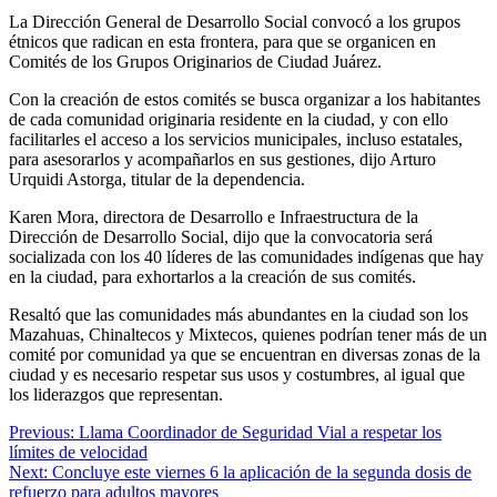
La Dirección General de Desarrollo Social convocó a los grupos
étnicos que radican en esta frontera, para que se organicen en
Comités de los Grupos Originarios de Ciudad Juárez.
Con la creación de estos comités se busca organizar a los habitantes
de cada comunidad originaria residente en la ciudad, y con ello
facilitarles el acceso a los servicios municipales, incluso estatales,
para asesorarlos y acompañarlos en sus gestiones, dijo Arturo
Urquidi Astorga, titular de la dependencia.
Karen Mora, directora de Desarrollo e Infraestructura de la
Dirección de Desarrollo Social, dijo que la convocatoria será
socializada con los 40 líderes de las comunidades indígenas que hay
en la ciudad, para exhortarlos a la creación de sus comités.
Resaltó que las comunidades más abundantes en la ciudad son los
Mazahuas, Chinaltecos y Mixtecos, quienes podrían tener más de un
comité por comunidad ya que se encuentran en diversas zonas de la
ciudad y es necesario respetar sus usos y costumbres, al igual que
los liderazgos que representan.
Navegación
Previous:
Llama Coordinador de Seguridad Vial a respetar los
límites de velocidad
de
Next:
Concluye este viernes 6 la aplicación de la segunda dosis de
entradas
refuerzo para adultos mayores