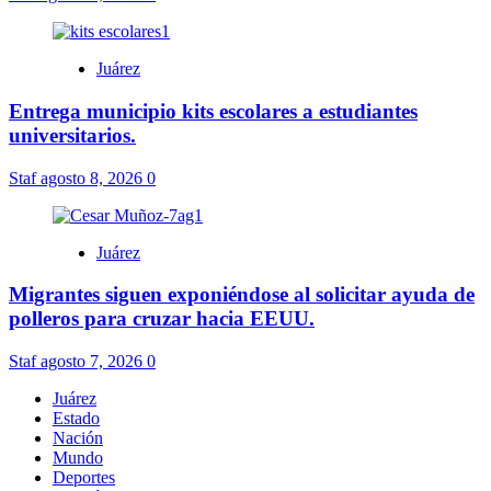
Juárez
Entrega municipio kits escolares a estudiantes
universitarios.
Staf
agosto 8, 2026
0
Juárez
Migrantes siguen exponiéndose al solicitar ayuda de
polleros para cruzar hacia EEUU.
Staf
agosto 7, 2026
0
Juárez
Estado
Nación
Mundo
Deportes