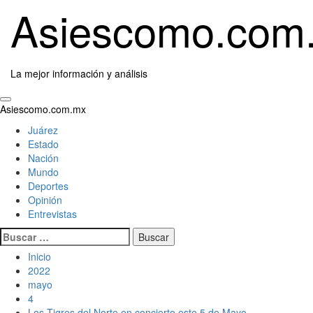
Saltar
Asiescomo.com
al
contenido
La mejor información y análisis
Menú
Asiescomo.com.mx
primario
Juárez
Estado
Nación
Mundo
Deportes
Opinión
Entrevistas
Buscar:
Inicio
2022
mayo
4
Los Tigres del Norte en concierto este 5 de Mayo