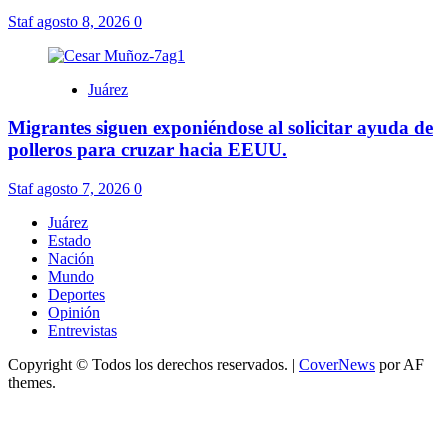
Staf
agosto 8, 2026
0
Juárez
Migrantes siguen exponiéndose al solicitar ayuda de
polleros para cruzar hacia EEUU.
Staf
agosto 7, 2026
0
Juárez
Estado
Nación
Mundo
Deportes
Opinión
Entrevistas
Copyright © Todos los derechos reservados.
|
CoverNews
por AF
themes.