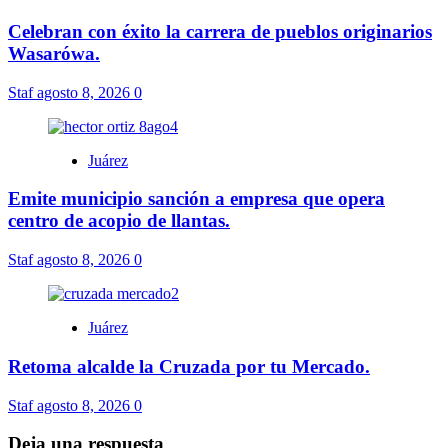
Celebran con éxito la carrera de pueblos originarios
Wasarówa.
Staf
agosto 8, 2026
0
Juárez
Emite municipio sanción a empresa que opera
centro de acopio de llantas.
Staf
agosto 8, 2026
0
Juárez
Retoma alcalde la Cruzada por tu Mercado.
Staf
agosto 8, 2026
0
Deja una respuesta