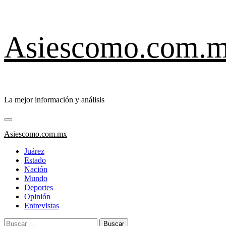
Saltar
Asiescomo.com.
al
contenido
La mejor información y análisis
Menú
primario
Asiescomo.com.mx
Juárez
Estado
Nación
Mundo
Deportes
Opinión
Entrevistas
Buscar: