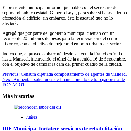
El presidente municipal informó que habló con el secretario de
seguridad pública estatal, Gilberto Loya, para saber si habría alguna
afectación al edificio, sin embargo, éste le aseguró que no lo
afectará.
Agregó que por parte del gobierno municipal cuentan con un
recurso de 20 millones de pesos para la recuperación del centro
histórico, con el objetivo de mejorar el entorno urbano del sector.
Indicó que, el proyecto abarcará desde la avenida Francisco Villa
hasta Mariscal, incluyendo el túnel de la avenida 16 de Septiembre,
con el objetivo de cambiar la cara del primer cuadro de la ciudad.
Navegación
Previous:
Censura diputada comportamiento de agentes de vialidad.
Next:
Aumentan solicitudes de financiamiento de trabajadores ante
de
FONACOT
entradas
Más historias
Juárez
DIF Municipal fortalece servicios de rehabilitación