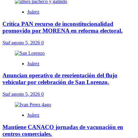
Juárez
Critica PAN recurso de inconstitucionalidad
promovido por MORENA en reforma electoral.
Staf
agosto 5, 2026
0
Juárez
Anuncian operativo de reorientación del flujo
vehicular por celebración de San Lorenzo.
Staf
agosto 5, 2026
0
Juárez
Mantiene CANACO jornadas de vacunación en
centros comerciales.