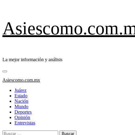
Saltar
Asiescomo.com.
al
contenido
La mejor información y análisis
Menú
primario
Asiescomo.com.mx
Juárez
Estado
Nación
Mundo
Deportes
Opinión
Entrevistas
Buscar: