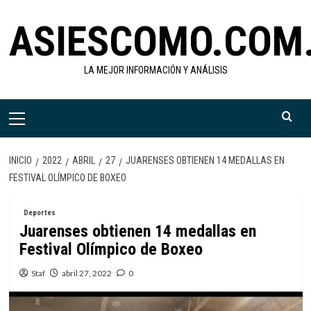
Saltar
ASIESCOMO.COM
al
contenido
LA MEJOR INFORMACIÓN Y ANÁLISIS
Menú
primario
INICIO
2022
ABRIL
27
JUARENSES OBTIENEN 14 MEDALLAS EN
FESTIVAL OLÍMPICO DE BOXEO
Deportes
Juarenses obtienen 14 medallas en
Festival Olímpico de Boxeo
Staf
abril 27, 2022
0