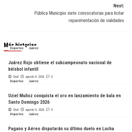
entradas
Next:
Pública Municipio siete convocatorias para licitar
repavimentación de vialidades
Más historias
Deportes
Juárez
Juárez Rojo obtiene el subcampeonato nacional de
béisbol infantil
Staf
agosto 4, 2026
0
Deportes
Juárez
Uziel Muñoz conquista el oro en lanzamiento de bala en
Santo Domingo 2026
Staf
agosto 4, 2026
0
Deportes
Juárez
Pagano y Aéreo disputarán su último duelo en Lucha