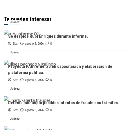
Te pueden interesar
Juárez
Se despide Rubí Enríquez durante informe.
Staf
agosto 6, 2026
0
Juárez
Proyecta PAN refuerzo en capacitación y elaboración de
plataforma política.
Staf
agosto 6, 2026
0
Juárez
Detecta municipio posibles intentos de fraude con trámites.
Staf
agosto 6, 2026
0
Juárez