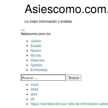
Saltar
Asiescomo.com
al
contenido
La mejor información y análisis
Menú
Asiescomo.com.mx
primario
Juárez
Estado
Nación
Mundo
Deportes
Opinión
Entrevistas
Buscar:
Inicio
2022
abril
26
Sigue incertidumbre por falta de información sobre