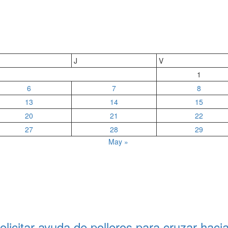
J
V
1
6
7
8
13
14
15
20
21
22
27
28
29
May »
olicitar ayuda de polleros para cruzar hac