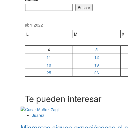
Buscar
abril 2022
L
M
X
4
5
11
12
18
19
25
26
Te pueden interesar
Juárez
Migrantes siguen exponiéndose al s