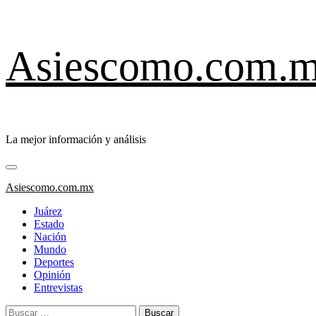
Saltar
Asiescomo.com.
al
contenido
La mejor información y análisis
Menú
primario
Asiescomo.com.mx
Juárez
Estado
Nación
Mundo
Deportes
Opinión
Entrevistas
Buscar: