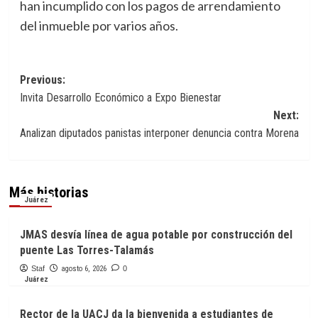
han incumplido con los pagos de arrendamiento
del inmueble por varios años.
Navegación
Previous:
Invita Desarrollo Económico a Expo Bienestar
de
Next:
entradas
Analizan diputados panistas interponer denuncia contra Morena
Más historias
Juárez
JMAS desvía línea de agua potable por construcción del
puente Las Torres-Talamás
Staf
agosto 6, 2026
0
Juárez
Rector de la UACJ da la bienvenida a estudiantes de