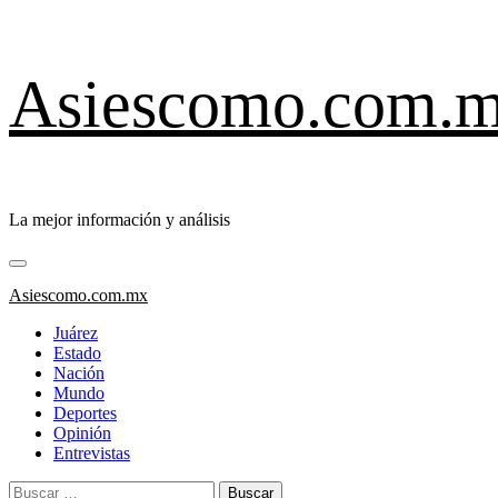
Saltar
Asiescomo.com.
al
contenido
La mejor información y análisis
Menú
primario
Asiescomo.com.mx
Juárez
Estado
Nación
Mundo
Deportes
Opinión
Entrevistas
Buscar: