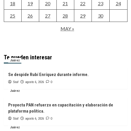
18
19
20
21
22
23
24
25
26
27
28
29
30
MAY »
Te pueden interesar
Juárez
Se despide Rubí Enríquez durante informe.
Staf
agosto 6, 2026
0
Juárez
Proyecta PAN refuerzo en capacitación y elaboración de
plataforma política.
Staf
agosto 6, 2026
0
Juárez