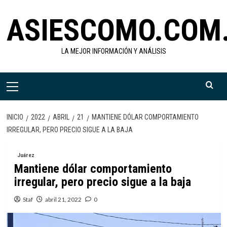
Saltar
ASIESCOMO.COM
al
contenido
LA MEJOR INFORMACIÓN Y ANÁLISIS
Menú
primario
INICIO
2022
ABRIL
21
MANTIENE DÓLAR COMPORTAMIENTO
IRREGULAR, PERO PRECIO SIGUE A LA BAJA
Juárez
Mantiene dólar comportamiento
irregular, pero precio sigue a la baja
Staf
abril 21, 2022
0