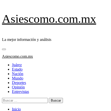
Saltar
Asiescomo.com.mx
al
contenido
La mejor información y análisis
Menú
primario
Asiescomo.com.mx
Juárez
Estado
Nación
Mundo
Deportes
Opinión
Entrevistas
Buscar:
Inicio