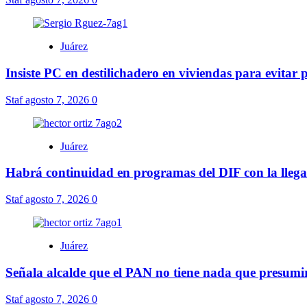
Juárez
Insiste PC en destilichadero en viviendas para evitar
Staf
agosto 7, 2026
0
Juárez
Habrá continuidad en programas del DIF con la lleg
Staf
agosto 7, 2026
0
Juárez
Señala alcalde que el PAN no tiene nada que presumir,
Staf
agosto 7, 2026
0