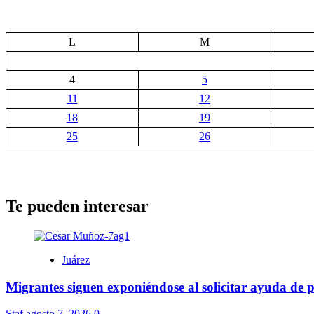
L
M
4
5
11
12
18
19
25
26
Te pueden interesar
Juárez
Migrantes siguen exponiéndose al solicitar ayuda de 
Staf
agosto 7, 2026
0