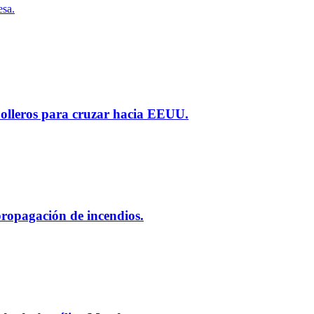
esa.
polleros para cruzar hacia EEUU.
 propagación de incendios.