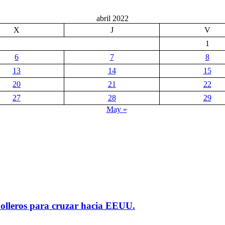
abril 2022
X
J
V
1
6
7
8
13
14
15
20
21
22
27
28
29
May »
polleros para cruzar hacia EEUU.