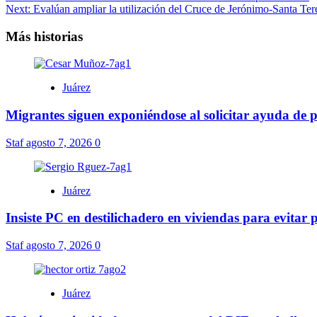
Next:
Evalúan ampliar la utilización del Cruce de Jerónimo-Santa Ter
de
entradas
Más historias
Juárez
Migrantes siguen exponiéndose al solicitar ayuda de 
Staf
agosto 7, 2026
0
Juárez
Insiste PC en destilichadero en viviendas para evitar
Staf
agosto 7, 2026
0
Juárez